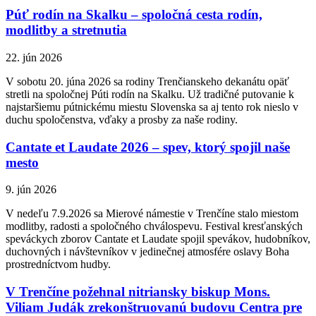
Púť rodín na Skalku – spoločná cesta rodín,
modlitby a stretnutia
22. jún 2026
V sobotu 20. júna 2026 sa rodiny Trenčianskeho dekanátu opäť
stretli na spoločnej Púti rodín na Skalku. Už tradičné putovanie k
najstaršiemu pútnickému miestu Slovenska sa aj tento rok nieslo v
duchu spoločenstva, vďaky a prosby za naše rodiny.
Cantate et Laudate 2026 – spev, ktorý spojil naše
mesto
9. jún 2026
V nedeľu 7.9.2026 sa Mierové námestie v Trenčíne stalo miestom
modlitby, radosti a spoločného chválospevu. Festival kresťanských
speváckych zborov Cantate et Laudate spojil spevákov, hudobníkov,
duchovných i návštevníkov v jedinečnej atmosfére oslavy Boha
prostredníctvom hudby.
V Trenčíne požehnal nitriansky biskup Mons.
Viliam Judák zrekonštruovanú budovu Centra pre