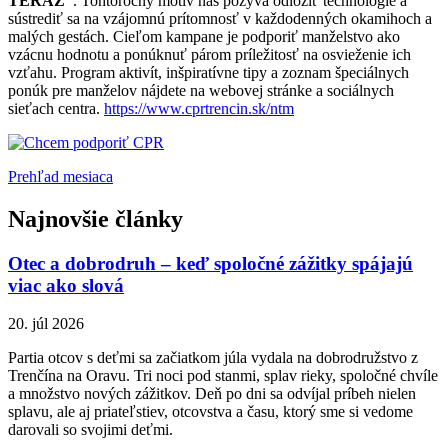
TERAZ“
. Tohtoročný motív nás pozýva odložiť technológie a
sústrediť sa na vzájomnú prítomnosť v každodenných okamihoch a
malých gestách. Cieľom kampane je podporiť manželstvo ako
vzácnu hodnotu a ponúknuť párom príležitosť na osvieženie ich
vzťahu. Program aktivít, inšpiratívne tipy a zoznam špeciálnych
ponúk pre manželov nájdete na webovej stránke a sociálnych
sieťach centra.
https://www.cprtrencin.sk/ntm
Prehľad mesiaca
Najnovšie články
Otec a dobrodruh – keď spoločné zážitky spájajú
viac ako slová
20. júl 2026
Partia otcov s deťmi sa začiatkom júla vydala na dobrodružstvo z
Trenčína na Oravu. Tri noci pod stanmi, splav rieky, spoločné chvíle
a množstvo nových zážitkov. Deň po dni sa odvíjal príbeh nielen
splavu, ale aj priateľstiev, otcovstva a času, ktorý sme si vedome
darovali so svojimi deťmi.