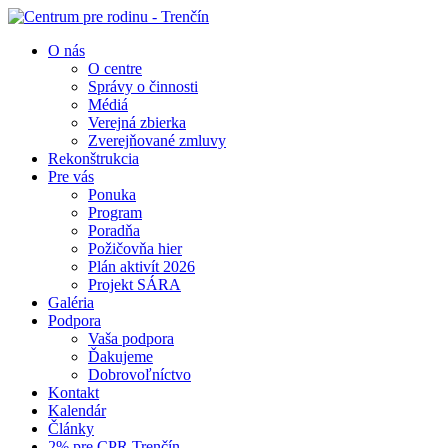
O nás
O centre
Správy o činnosti
Médiá
Verejná zbierka
Zverejňované zmluvy
Rekonštrukcia
Pre vás
Ponuka
Program
Poradňa
Požičovňa hier
Plán aktivít 2026
Projekt SÁRA
Galéria
Podpora
Vaša podpora
Ďakujeme
Dobrovoľníctvo
Kontakt
Kalendár
Články
2% pre CPR Trenčín