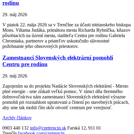
rodinu
29. máj 2026
V piatok 22. mája 2026 sa v Trenčíne za účasti nitrianskeho biskupa
Mons. Viliama Judáka, primátora mesta Richarda Rybníčka, kňazov
pôsobiacich na území mesta, riaditeľa Centra pre rodinu Gabriela
Chromiaka, partnerov a priateľov uskutočnilo slávnostné
požehnanie jeho obnovených priestorov.
Zamestnanci Slovenských elektrární pomohli
Centru pre rodinu
29. máj 2026
Zapojením sa do projektu Nadácie Slovenských elektrární - Miesto
plné energie - sme získali veľkú pomoc. V rámci dňa firemného
dobrovoľníctva nám zamestnanci Slovenských elektrární výrazne
pomohli pri rozsiahlom upratovaní a čistení po stavebných prácach,
aby sme tak mohli čím skôr otvoriť centrum pre verejnosť.
Archív článkov
0903 440 132
info@cprtrencin.sk
Farská 12, 911 01
Trenčín
facebook.com/cprtrencin