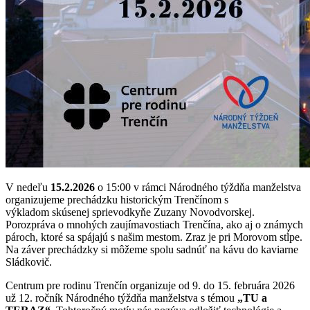
V nedeľu
15.2.2026
o 15:00 v rámci Národného týždňa manželstva
organizujeme prechádzku historickým Trenčínom s
výkladom skúsenej sprievodkyňe Zuzany Novodvorskej.
Porozpráva o mnohých zaujímavostiach Trenčína, ako aj o známych
pároch, ktoré sa spájajú s našim mestom. Zraz je pri Morovom stĺpe.
Na záver prechádzky si môžeme spolu sadnúť na kávu do kaviarne
Sládkovič.
Centrum pre rodinu Trenčín organizuje od 9. do 15. februára 2026
už 12. ročník Národného týždňa manželstva s témou
„TU a