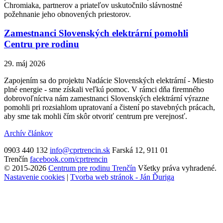
Chromiaka, partnerov a priateľov uskutočnilo slávnostné
požehnanie jeho obnovených priestorov.
Zamestnanci Slovenských elektrární pomohli
Centru pre rodinu
29. máj 2026
Zapojením sa do projektu Nadácie Slovenských elektrární - Miesto
plné energie - sme získali veľkú pomoc. V rámci dňa firemného
dobrovoľníctva nám zamestnanci Slovenských elektrární výrazne
pomohli pri rozsiahlom upratovaní a čistení po stavebných prácach,
aby sme tak mohli čím skôr otvoriť centrum pre verejnosť.
Archív článkov
0903 440 132
info@cprtrencin.sk
Farská 12, 911 01
Trenčín
facebook.com/cprtrencin
© 2015-2026
Centrum pre rodinu Trenčín
Všetky práva vyhradené.
Nastavenie cookies
|
Tvorba web stránok - Ján Ďuriga