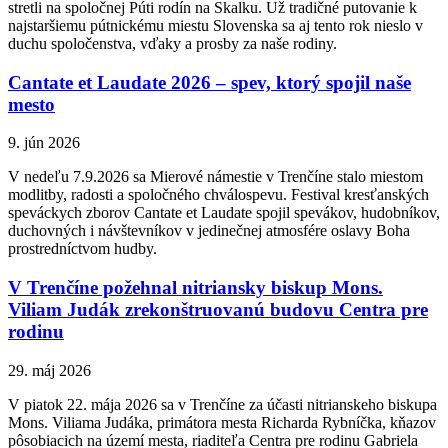
stretli na spoločnej Púti rodín na Skalku. Už tradičné putovanie k
najstaršiemu pútnickému miestu Slovenska sa aj tento rok nieslo v
duchu spoločenstva, vďaky a prosby za naše rodiny.
Cantate et Laudate 2026 – spev, ktorý spojil naše
mesto
9. jún 2026
V nedeľu 7.9.2026 sa Mierové námestie v Trenčíne stalo miestom
modlitby, radosti a spoločného chválospevu. Festival kresťanských
speváckych zborov Cantate et Laudate spojil spevákov, hudobníkov,
duchovných i návštevníkov v jedinečnej atmosfére oslavy Boha
prostredníctvom hudby.
V Trenčíne požehnal nitriansky biskup Mons.
Viliam Judák zrekonštruovanú budovu Centra pre
rodinu
29. máj 2026
V piatok 22. mája 2026 sa v Trenčíne za účasti nitrianskeho biskupa
Mons. Viliama Judáka, primátora mesta Richarda Rybníčka, kňazov
pôsobiacich na území mesta, riaditeľa Centra pre rodinu Gabriela