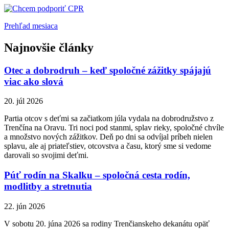
Prehľad mesiaca
Najnovšie články
Otec a dobrodruh – keď spoločné zážitky spájajú
viac ako slová
20. júl 2026
Partia otcov s deťmi sa začiatkom júla vydala na dobrodružstvo z
Trenčína na Oravu. Tri noci pod stanmi, splav rieky, spoločné chvíle
a množstvo nových zážitkov. Deň po dni sa odvíjal príbeh nielen
splavu, ale aj priateľstiev, otcovstva a času, ktorý sme si vedome
darovali so svojimi deťmi.
Púť rodín na Skalku – spoločná cesta rodín,
modlitby a stretnutia
22. jún 2026
V sobotu 20. júna 2026 sa rodiny Trenčianskeho dekanátu opäť