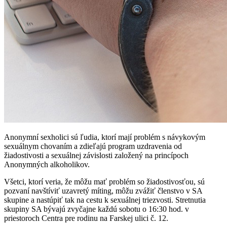
Anonymní sexholici sú ľudia, ktorí mají problém s návykovým
sexuálnym chovaním a zdieľajú program uzdravenia od
žiadostivosti a sexuálnej závislosti založený na princípoch
Anonymných alkoholikov.
Všetci, ktorí veria, že môžu mať problém so žiadostivosťou, sú
pozvaní navštíviť uzavretý míting, môžu zvážiť členstvo v SA
skupine a nastúpiť tak na cestu k sexuálnej triezvosti. Stretnutia
skupiny SA bývajú zvyčajne každú sobotu o 16:30 hod. v
priestoroch Centra pre rodinu na Farskej ulici č. 12.