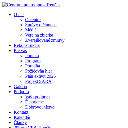
O nás
O centre
Správy o činnosti
Médiá
Verejná zbierka
Zverejňované zmluvy
Rekonštrukcia
Pre vás
Ponuka
Program
Poradňa
Požičovňa hier
Plán aktivít 2026
Projekt SÁRA
Galéria
Podpora
Vaša podpora
Ďakujeme
Dobrovoľníctvo
Kontakt
Kalendár
Články
2% pre CPR Trenčín