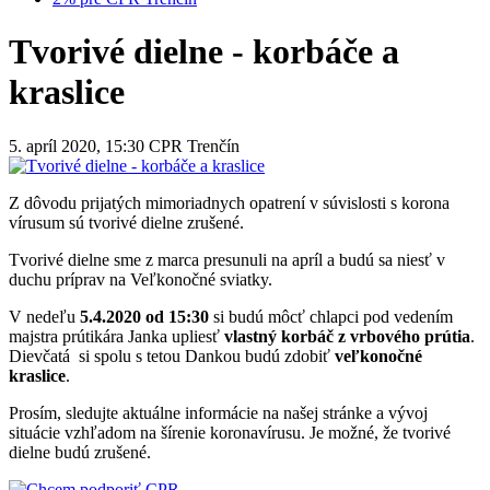
Tvorivé dielne - korbáče a
kraslice
5. apríl 2020, 15:30
CPR Trenčín
Z dôvodu prijatých mimoriadnych opatrení v súvislosti s korona
vírusum sú tvorivé dielne zrušené.
Tvorivé dielne sme z marca presunuli na apríl a budú sa niesť v
duchu príprav na Veľkonočné sviatky.
V nedeľu
5.4.2020 od 15:30
si budú môcť chlapci pod vedením
majstra prútikára Janka upliesť
vlastný korbáč z vrbového prútia
.
Dievčatá si spolu s tetou Dankou budú zdobiť
veľkonočné
kraslice
.
Prosím, sledujte aktuálne informácie na našej stránke a vývoj
situácie vzhľadom na šírenie koronavírusu. Je možné, že tvorivé
dielne budú zrušené.