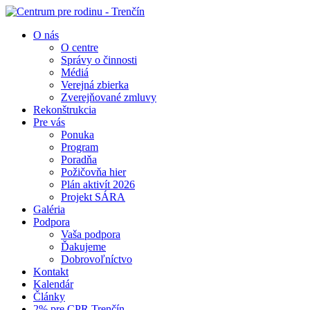
O nás
O centre
Správy o činnosti
Médiá
Verejná zbierka
Zverejňované zmluvy
Rekonštrukcia
Pre vás
Ponuka
Program
Poradňa
Požičovňa hier
Plán aktivít 2026
Projekt SÁRA
Galéria
Podpora
Vaša podpora
Ďakujeme
Dobrovoľníctvo
Kontakt
Kalendár
Články
2% pre CPR Trenčín