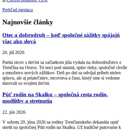
Prehľad mesiaca
Najnovšie články
Otec a dobrodruh – keď spoločné zážitky spájajú
viac ako slová
20. júl 2026
Partia otcov s deťmi sa začiatkom júla vydala na dobrodružstvo z
Trenčína na Oravu. Tri noci pod stanmi, splav rieky, spoločné chvíle
a množstvo nových zážitkov. Deň po dni sa odvíjal príbeh nielen
splavu, ale aj priateľstiev, otcovstva a času, ktorý sme si vedome
darovali so svojimi deťmi.
Púť rodín na Skalku – spoločná cesta rodín,
modlitby a stretnutia
22. jún 2026
V sobotu 20. júna 2026 sa rodiny Trenčianskeho dekanátu opäť
stretli na spoločnej Púti rodín na Skalku. Už tradičné putovanie k