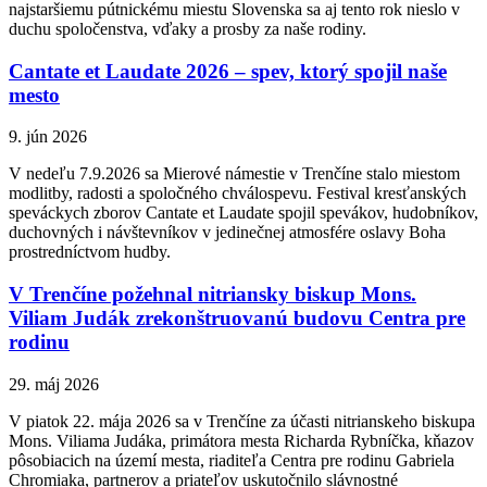
najstaršiemu pútnickému miestu Slovenska sa aj tento rok nieslo v
duchu spoločenstva, vďaky a prosby za naše rodiny.
Cantate et Laudate 2026 – spev, ktorý spojil naše
mesto
9. jún 2026
V nedeľu 7.9.2026 sa Mierové námestie v Trenčíne stalo miestom
modlitby, radosti a spoločného chválospevu. Festival kresťanských
speváckych zborov Cantate et Laudate spojil spevákov, hudobníkov,
duchovných i návštevníkov v jedinečnej atmosfére oslavy Boha
prostredníctvom hudby.
V Trenčíne požehnal nitriansky biskup Mons.
Viliam Judák zrekonštruovanú budovu Centra pre
rodinu
29. máj 2026
V piatok 22. mája 2026 sa v Trenčíne za účasti nitrianskeho biskupa
Mons. Viliama Judáka, primátora mesta Richarda Rybníčka, kňazov
pôsobiacich na území mesta, riaditeľa Centra pre rodinu Gabriela
Chromiaka, partnerov a priateľov uskutočnilo slávnostné