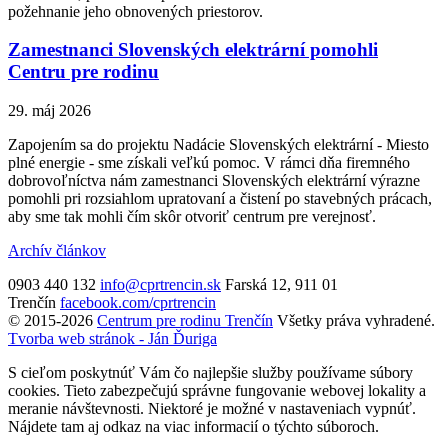
požehnanie jeho obnovených priestorov.
Zamestnanci Slovenských elektrární pomohli
Centru pre rodinu
29. máj 2026
Zapojením sa do projektu Nadácie Slovenských elektrární - Miesto
plné energie - sme získali veľkú pomoc. V rámci dňa firemného
dobrovoľníctva nám zamestnanci Slovenských elektrární výrazne
pomohli pri rozsiahlom upratovaní a čistení po stavebných prácach,
aby sme tak mohli čím skôr otvoriť centrum pre verejnosť.
Archív článkov
0903 440 132
info@cprtrencin.sk
Farská 12, 911 01
Trenčín
facebook.com/cprtrencin
© 2015-2026
Centrum pre rodinu Trenčín
Všetky práva vyhradené.
Tvorba web stránok - Ján Ďuriga
S cieľom poskytnúť Vám čo najlepšie služby používame súbory
cookies. Tieto zabezpečujú správne fungovanie webovej lokality a
meranie návštevnosti. Niektoré je možné v nastaveniach vypnúť.
Nájdete tam aj odkaz na viac informacií o týchto súboroch.