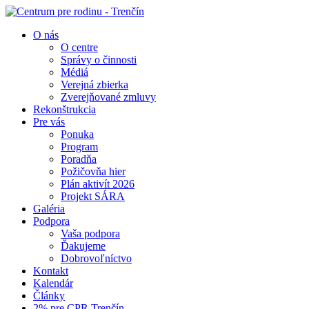
O nás
O centre
Správy o činnosti
Médiá
Verejná zbierka
Zverejňované zmluvy
Rekonštrukcia
Pre vás
Ponuka
Program
Poradňa
Požičovňa hier
Plán aktivít 2026
Projekt SÁRA
Galéria
Podpora
Vaša podpora
Ďakujeme
Dobrovoľníctvo
Kontakt
Kalendár
Články
2% pre CPR Trenčín