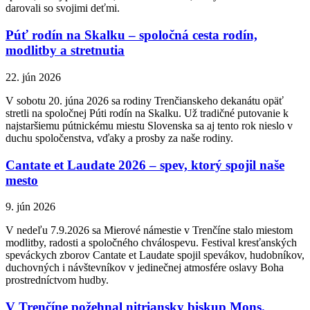
darovali so svojimi deťmi.
Púť rodín na Skalku – spoločná cesta rodín,
modlitby a stretnutia
22. jún 2026
V sobotu 20. júna 2026 sa rodiny Trenčianskeho dekanátu opäť
stretli na spoločnej Púti rodín na Skalku. Už tradičné putovanie k
najstaršiemu pútnickému miestu Slovenska sa aj tento rok nieslo v
duchu spoločenstva, vďaky a prosby za naše rodiny.
Cantate et Laudate 2026 – spev, ktorý spojil naše
mesto
9. jún 2026
V nedeľu 7.9.2026 sa Mierové námestie v Trenčíne stalo miestom
modlitby, radosti a spoločného chválospevu. Festival kresťanských
speváckych zborov Cantate et Laudate spojil spevákov, hudobníkov,
duchovných i návštevníkov v jedinečnej atmosfére oslavy Boha
prostredníctvom hudby.
V Trenčíne požehnal nitriansky biskup Mons.