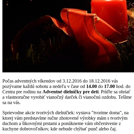
Počas adventných víkendov od 3.12.2016 do 18.12.2016 vás
pozývame každú sobotu a nedeľu v čase od
14.00
do
17.00
hod. do
Centra pre rodinu na
Adventné dielničky pre deti
. Príďte sa ohriať
a vlastnoručne vyrobiť vianočný darček či vianočnú ozdobu. Tešíme
sa na vás.
Sprievodne akcie tvorivých dielničiek: vystava "tvorime doma", na
ktorej vám predstavíme ručne zhotovené výrobky mám s tvorivým
duchom a šikovnými prstami a ponúkneme vám občerstvenie z
kuchyne dobrovoľníkov, kde nebude chýbať punč alebo čaj.