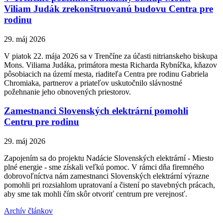
Viliam Judák zrekonštruovanú budovu Centra pre
rodinu
29. máj 2026
V piatok 22. mája 2026 sa v Trenčíne za účasti nitrianskeho biskupa
Mons. Viliama Judáka, primátora mesta Richarda Rybníčka, kňazov
pôsobiacich na území mesta, riaditeľa Centra pre rodinu Gabriela
Chromiaka, partnerov a priateľov uskutočnilo slávnostné
požehnanie jeho obnovených priestorov.
Zamestnanci Slovenských elektrární pomohli
Centru pre rodinu
29. máj 2026
Zapojením sa do projektu Nadácie Slovenských elektrární - Miesto
plné energie - sme získali veľkú pomoc. V rámci dňa firemného
dobrovoľníctva nám zamestnanci Slovenských elektrární výrazne
pomohli pri rozsiahlom upratovaní a čistení po stavebných prácach,
aby sme tak mohli čím skôr otvoriť centrum pre verejnosť.
Archív článkov