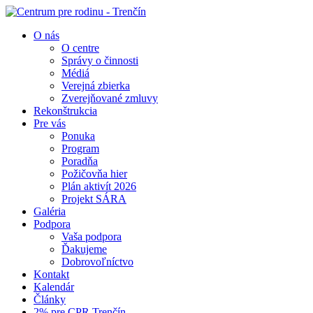
O nás
O centre
Správy o činnosti
Médiá
Verejná zbierka
Zverejňované zmluvy
Rekonštrukcia
Pre vás
Ponuka
Program
Poradňa
Požičovňa hier
Plán aktivít 2026
Projekt SÁRA
Galéria
Podpora
Vaša podpora
Ďakujeme
Dobrovoľníctvo
Kontakt
Kalendár
Články
2% pre CPR Trenčín