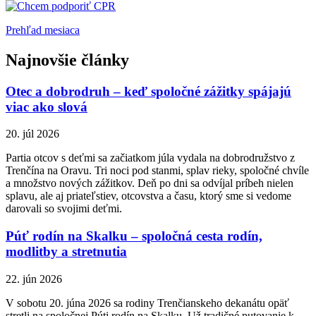
Prehľad mesiaca
Najnovšie články
Otec a dobrodruh – keď spoločné zážitky spájajú
viac ako slová
20. júl 2026
Partia otcov s deťmi sa začiatkom júla vydala na dobrodružstvo z
Trenčína na Oravu. Tri noci pod stanmi, splav rieky, spoločné chvíle
a množstvo nových zážitkov. Deň po dni sa odvíjal príbeh nielen
splavu, ale aj priateľstiev, otcovstva a času, ktorý sme si vedome
darovali so svojimi deťmi.
Púť rodín na Skalku – spoločná cesta rodín,
modlitby a stretnutia
22. jún 2026
V sobotu 20. júna 2026 sa rodiny Trenčianskeho dekanátu opäť
stretli na spoločnej Púti rodín na Skalku. Už tradičné putovanie k