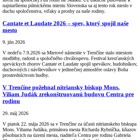
najstaršiemu pútnickému miestu Slovenska sa aj tento rok nieslo v
duchu spoločenstva, vďaky a prosby za naše rodiny.
Cantate et Laudate 2026 – spev, ktorý spojil naše
mesto
9. jún 2026
V nedeľu 7.9.2026 sa Mierové námestie v Trenčíne stalo miestom
modlitby, radosti a spoločného chválospevu. Festival kresťanských
speváckych zborov Cantate et Laudate spojil spevákov, hudobníkov,
duchovných i návštevníkov v jedinečnej atmosfére oslavy Boha
prostredníctvom hudby.
V Trenčíne požehnal nitriansky biskup Mons.
Viliam Judák zrekonštruovanú budovu Centra pre
rodinu
29. máj 2026
V piatok 22. mája 2026 sa v Trenčíne za účasti nitrianskeho biskupa
Mons. Viliama Judáka, primátora mesta Richarda Rybníčka, kňazov
pôsobiacich na území mesta, riaditeľa Centra pre rodinu Gabriela