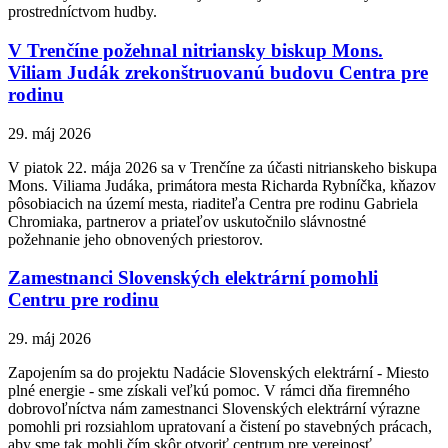
prostredníctvom hudby.
V Trenčíne požehnal nitriansky biskup Mons.
Viliam Judák zrekonštruovanú budovu Centra pre
rodinu
29. máj 2026
V piatok 22. mája 2026 sa v Trenčíne za účasti nitrianskeho biskupa
Mons. Viliama Judáka, primátora mesta Richarda Rybníčka, kňazov
pôsobiacich na území mesta, riaditeľa Centra pre rodinu Gabriela
Chromiaka, partnerov a priateľov uskutočnilo slávnostné
požehnanie jeho obnovených priestorov.
Zamestnanci Slovenských elektrární pomohli
Centru pre rodinu
29. máj 2026
Zapojením sa do projektu Nadácie Slovenských elektrární - Miesto
plné energie - sme získali veľkú pomoc. V rámci dňa firemného
dobrovoľníctva nám zamestnanci Slovenských elektrární výrazne
pomohli pri rozsiahlom upratovaní a čistení po stavebných prácach,
aby sme tak mohli čím skôr otvoriť centrum pre verejnosť.