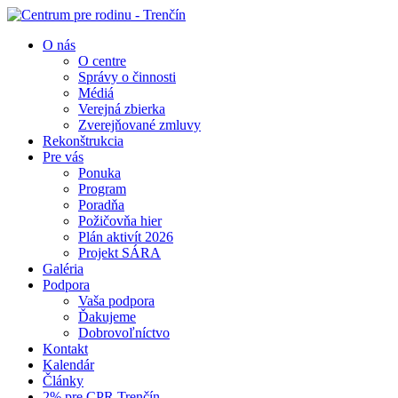
O nás
O centre
Správy o činnosti
Médiá
Verejná zbierka
Zverejňované zmluvy
Rekonštrukcia
Pre vás
Ponuka
Program
Poradňa
Požičovňa hier
Plán aktivít 2026
Projekt SÁRA
Galéria
Podpora
Vaša podpora
Ďakujeme
Dobrovoľníctvo
Kontakt
Kalendár
Články
2% pre CPR Trenčín