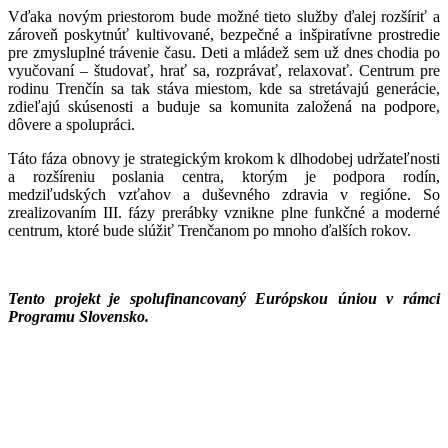
Vďaka novým priestorom bude možné tieto služby ďalej rozšíriť a
zároveň poskytnúť kultivované, bezpečné a inšpiratívne prostredie
pre zmysluplné trávenie času. Deti a mládež sem už dnes chodia po
vyučovaní – študovať, hrať sa, rozprávať, relaxovať. Centrum pre
rodinu Trenčín sa tak stáva miestom, kde sa stretávajú generácie,
zdieľajú skúsenosti a buduje sa komunita založená na podpore,
dôvere a spolupráci.
Táto fáza obnovy je strategickým krokom k dlhodobej udržateľnosti
a rozšíreniu poslania centra, ktorým je podpora rodín,
medziľudských vzťahov a duševného zdravia v regióne. So
zrealizovaním III. fázy prerábky vznikne plne funkčné a moderné
centrum, ktoré bude slúžiť Trenčanom po mnoho ďalších rokov.
Tento projekt je spolufinancovaný Európskou úniou v rámci
Programu Slovensko.