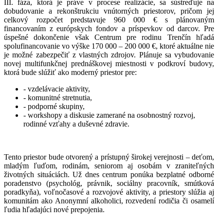
III. fáza, ktorá je práve v procese realizácie, sa sústreďuje na
dobudovanie a rekonštrukciu vnútorných priestorov, pričom jej
celkový rozpočet predstavuje 960 000 € s plánovaným
financovaním z európskych fondov a príspevkov od darcov. Pre
úspešné dokončenie však Centrum pre rodinu Trenčín hľadá
spolufinancovanie vo výške 170 000 – 200 000 €, ktoré aktuálne nie
je možné zabezpečiť z vlastných zdrojov. Plánuje sa vybudovanie
novej multifunkčnej prednáškovej miestnosti v podkroví budovy,
ktorá bude slúžiť ako moderný priestor pre:
- vzdelávacie aktivity,
- komunitné stretnutia,
- podporné skupiny,
- workshopy a diskusie zamerané na osobnostný rozvoj,
rodinné vzťahy a duševné zdravie.
Tento priestor bude otvorený a prístupný širokej verejnosti – deťom,
mladým ľuďom, rodinám, seniorom aj osobám v zraniteľných
životných situáciách. Už dnes centrum ponúka bezplatné odborné
poradenstvo (psychológ, právnik, sociálny pracovník, smútková
poradkyňa), voľnočasové a rozvojové aktivity, a priestory slúžia aj
komunitám ako Anonymní alkoholici, rozvedení rodičia či osamelí
ľudia hľadajúci nové prepojenia.