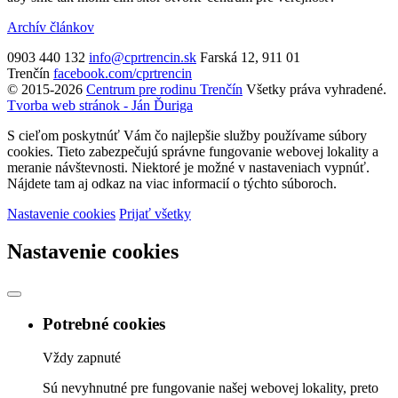
Archív článkov
0903 440 132
info@cprtrencin.sk
Farská 12, 911 01
Trenčín
facebook.com/cprtrencin
© 2015-2026
Centrum pre rodinu Trenčín
Všetky práva vyhradené.
Tvorba web stránok - Ján Ďuriga
S cieľom poskytnúť Vám čo najlepšie služby používame súbory
cookies. Tieto zabezpečujú správne fungovanie webovej lokality a
meranie návštevnosti. Niektoré je možné v nastaveniach vypnúť.
Nájdete tam aj odkaz na viac informacií o týchto súboroch.
Nastavenie cookies
Prijať všetky
Nastavenie cookies
Potrebné cookies
Vždy zapnuté
Sú nevyhnutné pre fungovanie našej webovej lokality, preto