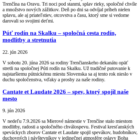
Trenčína na Oravu. Tri noci pod stanmi, splav rieky, spoločné chvíle
a množstvo nových zážitkov. Deň po dni sa odvíjal príbeh nielen
splavu, ale aj priateľstiev, otcovstva a času, ktorý sme si vedome
darovali so svojimi deťmi.
Púť rodín na Skalku – spoločná cesta rodín,
modlitby a stretnutia
22. jún 2026
V sobotu 20. júna 2026 sa rodiny Trenčianskeho dekanátu opäť
stretli na spoločnej Púti rodín na Skalku. Už tradičné putovanie k
najstaršiemu pútnickému miestu Slovenska sa aj tento rok nieslo v
duchu spoločenstva, vďaky a prosby za naše rodiny.
Cantate et Laudate 2026 – spev, ktorý spojil naše
mesto
9. jún 2026
V nedeľu 7.9.2026 sa Mierové námestie v Trenčíne stalo miestom
modlitby, radosti a spoločného chválospevu. Festival kresťanských
speváckych zborov Cantate et Laudate spojil spevákov, hudobníkov,
duchovných i návštevníkov v jedinečnej atmosfére oslavy Boha