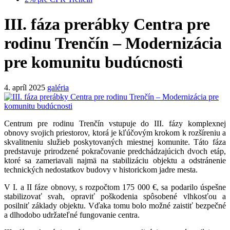
III. fáza prerábky Centra pre
rodinu Trenčín – Modernizácia
pre komunitu budúcnosti
4. apríl 2025
galéria
Centrum pre rodinu Trenčín vstupuje do III. fázy komplexnej
obnovy svojich priestorov, ktorá je kľúčovým krokom k rozšíreniu a
skvalitneniu služieb poskytovaných miestnej komunite. Táto fáza
predstavuje prirodzené pokračovanie predchádzajúcich dvoch etáp,
ktoré sa zameriavali najmä na stabilizáciu objektu a odstránenie
technických nedostatkov budovy v historickom jadre mesta.
V I. a II fáze obnovy, s rozpočtom 175 000 €, sa podarilo úspešne
stabilizovať svah, opraviť poškodenia spôsobené vlhkosťou a
posilniť základy objektu. Vďaka tomu bolo možné zaistiť bezpečné
a dlhodobo udržateľné fungovanie centra.