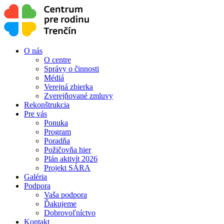
O nás
O centre
Správy o činnosti
Médiá
Verejná zbierka
Zverejňované zmluvy
Rekonštrukcia
Pre vás
Ponuka
Program
Poradňa
Požičovňa hier
Plán aktivít 2026
Projekt SÁRA
Galéria
Podpora
Vaša podpora
Ďakujeme
Dobrovoľníctvo
Kontakt