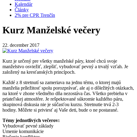
Kalendár
Články
2% pre CPR Trenčín
Kurz Manželské večery
22. december 2017
Kurz je určený pre všetky manželské páry, ktoré chcú svoje
manželstvo osviežiť, zlepšiť, vybudovať pevný a trvalý vzťah. Je
založený na kresťanských princípoch.
Každé z 8 stretnutí sa zameriava na jednu tému, o ktorej majú
manželia príležitosť spolu porozprávať, ale aj o dôležitých otázkach,
na ktoré v zhone všedného dňa nezostáva čas. Všetko prebieha v
priateľskej atmosfére. Je rešpektované súkromie každého páru,
skupinová diskusia nie je súčasťou kurzu. Stretnutie trvá 2-3
hodiny. Môžete si priviesť aj Vaše deti, bude o ne postarané.
Témy jednotlivých večerov:
Vybudovať pevné základy
Umenie komunikácie
Riešenie konfliktov