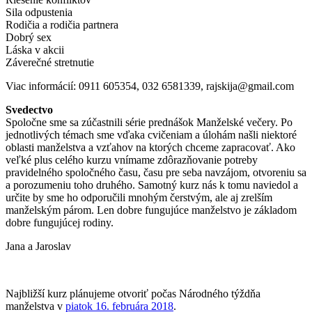
Sila odpustenia
Rodičia a rodičia partnera
Dobrý sex
Láska v akcii
Záverečné stretnutie
Viac informácií: 0911 605354, 032 6581339, rajskija@gmail.com
Svedectvo
Spoločne sme sa zúčastnili série prednášok Manželské večery. Po
jednotlivých témach sme vďaka cvičeniam a úlohám našli niektoré
oblasti manželstva a vzťahov na ktorých chceme zapracovať. Ako
veľké plus celého kurzu vnímame zdôrazňovanie potreby
pravidelného spoločného času, času pre seba navzájom, otvoreniu sa
a porozumeniu toho druhého. Samotný kurz nás k tomu naviedol a
určite by sme ho odporučili mnohým čerstvým, ale aj zrelším
manželským párom. Len dobre fungujúce manželstvo je základom
dobre fungujúcej rodiny.
Jana a Jaroslav
Najbližší kurz plánujeme otvoriť počas Národného týždňa
manželstva v
piatok 16. februára 2018
.