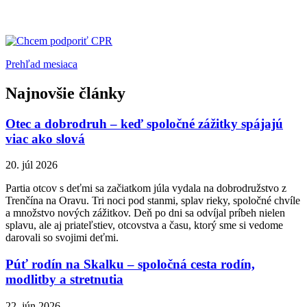
Prehľad mesiaca
Najnovšie články
Otec a dobrodruh – keď spoločné zážitky spájajú
viac ako slová
20. júl 2026
Partia otcov s deťmi sa začiatkom júla vydala na dobrodružstvo z
Trenčína na Oravu. Tri noci pod stanmi, splav rieky, spoločné chvíle
a množstvo nových zážitkov. Deň po dni sa odvíjal príbeh nielen
splavu, ale aj priateľstiev, otcovstva a času, ktorý sme si vedome
darovali so svojimi deťmi.
Púť rodín na Skalku – spoločná cesta rodín,
modlitby a stretnutia
22. jún 2026