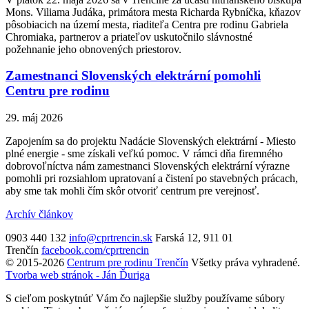
Mons. Viliama Judáka, primátora mesta Richarda Rybníčka, kňazov
pôsobiacich na území mesta, riaditeľa Centra pre rodinu Gabriela
Chromiaka, partnerov a priateľov uskutočnilo slávnostné
požehnanie jeho obnovených priestorov.
Zamestnanci Slovenských elektrární pomohli
Centru pre rodinu
29. máj 2026
Zapojením sa do projektu Nadácie Slovenských elektrární - Miesto
plné energie - sme získali veľkú pomoc. V rámci dňa firemného
dobrovoľníctva nám zamestnanci Slovenských elektrární výrazne
pomohli pri rozsiahlom upratovaní a čistení po stavebných prácach,
aby sme tak mohli čím skôr otvoriť centrum pre verejnosť.
Archív článkov
0903 440 132
info@cprtrencin.sk
Farská 12, 911 01
Trenčín
facebook.com/cprtrencin
© 2015-2026
Centrum pre rodinu Trenčín
Všetky práva vyhradené.
Tvorba web stránok - Ján Ďuriga
S cieľom poskytnúť Vám čo najlepšie služby používame súbory