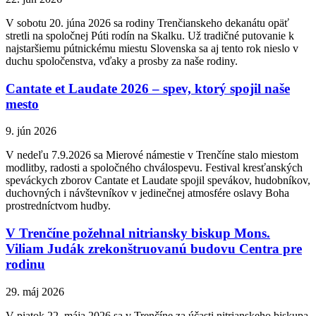
V sobotu 20. júna 2026 sa rodiny Trenčianskeho dekanátu opäť
stretli na spoločnej Púti rodín na Skalku. Už tradičné putovanie k
najstaršiemu pútnickému miestu Slovenska sa aj tento rok nieslo v
duchu spoločenstva, vďaky a prosby za naše rodiny.
Cantate et Laudate 2026 – spev, ktorý spojil naše
mesto
9. jún 2026
V nedeľu 7.9.2026 sa Mierové námestie v Trenčíne stalo miestom
modlitby, radosti a spoločného chválospevu. Festival kresťanských
speváckych zborov Cantate et Laudate spojil spevákov, hudobníkov,
duchovných i návštevníkov v jedinečnej atmosfére oslavy Boha
prostredníctvom hudby.
V Trenčíne požehnal nitriansky biskup Mons.
Viliam Judák zrekonštruovanú budovu Centra pre
rodinu
29. máj 2026
V piatok 22. mája 2026 sa v Trenčíne za účasti nitrianskeho biskupa