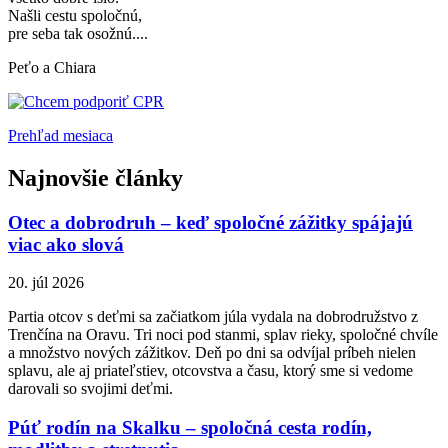
Našli cestu spoločnú,
pre seba tak osožnú....
Peťo a Chiara
Prehľad mesiaca
Najnovšie články
Otec a dobrodruh – keď spoločné zážitky spájajú
viac ako slová
20. júl 2026
Partia otcov s deťmi sa začiatkom júla vydala na dobrodružstvo z
Trenčína na Oravu. Tri noci pod stanmi, splav rieky, spoločné chvíle
a množstvo nových zážitkov. Deň po dni sa odvíjal príbeh nielen
splavu, ale aj priateľstiev, otcovstva a času, ktorý sme si vedome
darovali so svojimi deťmi.
Púť rodín na Skalku – spoločná cesta rodín,