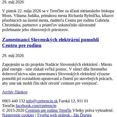
29. máj 2026
V piatok 22. mája 2026 sa v Trenčíne za účasti nitrianskeho biskupa
Mons. Viliama Judáka, primátora mesta Richarda Rybníčka, kňazov
pôsobiacich na území mesta, riaditeľa Centra pre rodinu Gabriela
Chromiaka, partnerov a priateľov uskutočnilo slávnostné
požehnanie jeho obnovených priestorov.
Zamestnanci Slovenských elektrární pomohli
Centru pre rodinu
29. máj 2026
Zapojením sa do projektu Nadácie Slovenských elektrární - Miesto
plné energie - sme získali veľkú pomoc. V rámci dňa firemného
dobrovoľníctva nám zamestnanci Slovenských elektrární výrazne
pomohli pri rozsiahlom upratovaní a čistení po stavebných prácach,
aby sme tak mohli čím skôr otvoriť centrum pre verejnosť.
Archív článkov
0903 440 132
info@cprtrencin.sk
Farská 12, 911 01
Trenčín
facebook.com/cprtrencin
© 2015-2026
Centrum pre rodinu Trenčín
Všetky práva vyhradené.
Nastavenie cookies
|
Tvorba web stránok - Ján Ďuriga