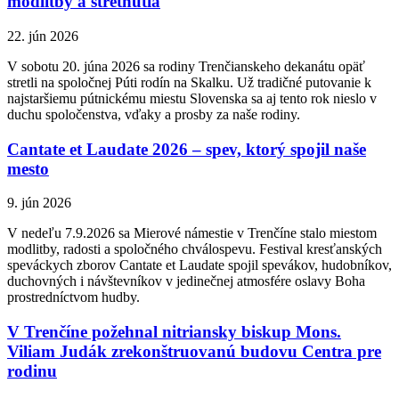
modlitby a stretnutia
22. jún 2026
V sobotu 20. júna 2026 sa rodiny Trenčianskeho dekanátu opäť
stretli na spoločnej Púti rodín na Skalku. Už tradičné putovanie k
najstaršiemu pútnickému miestu Slovenska sa aj tento rok nieslo v
duchu spoločenstva, vďaky a prosby za naše rodiny.
Cantate et Laudate 2026 – spev, ktorý spojil naše
mesto
9. jún 2026
V nedeľu 7.9.2026 sa Mierové námestie v Trenčíne stalo miestom
modlitby, radosti a spoločného chválospevu. Festival kresťanských
speváckych zborov Cantate et Laudate spojil spevákov, hudobníkov,
duchovných i návštevníkov v jedinečnej atmosfére oslavy Boha
prostredníctvom hudby.
V Trenčíne požehnal nitriansky biskup Mons.
Viliam Judák zrekonštruovanú budovu Centra pre
rodinu