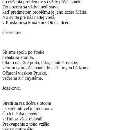
do riešenia problémov sa vždy púšťa smelo.
Do pozoru sa vždy hneď stavia,
keď predmetom problému je jeho dcéra Mária.
No svitla pre nás nádej vrelá,
v Pruskom sa koná kurz Otec a dcéra.
Červenovci
Šli sme spolu po štreke,
debata sa zrodila.
Okolo nás šíre polia, lúky, chutné ovocie,
vetrom tvare ošľahané, do cieľa my vchádzame.
Očarení vieskou Pruské,
večer sa žiť chystáme.
Jozekovci
Stretli sa raz dcéra s otcom
na stretnutí veľmi mocnom.
Čo ich čaká nevedeli,
veľmi sa však obávali.
Prekvapenie z toho vzišlo,
všetko dobre išlo.