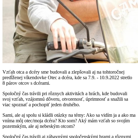
Vzťah otca a dcéry sme budovali a zlepšovali aj na tohtoročnej
predĺženej víkendovke Otec a dcéra, kde sa 7.9. - 10.9.2022 stretlo
8 párov otcov s dcérami.
Spoločný čas trávili pri rôznych aktivitách a hrách, kde budovali
svoj vzťah, vzájomnú dôveru, otvorenosť, úprimnosť a snažili sa
viac spoznať a pochopiť jeden druhého.
Sami, ale aj spolu si kládli otázky na témy: Ako sa vidím ja a ako ma
vníma môj otec/moja dcéra? Kto som? Aký mám vzťah so svojím
pozemským, ale aj nebeským otcom?
Spoločný čas trávili aj zábavnými spoločenskými hrami a rôznymi