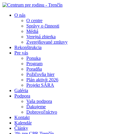
O nás
O centre
Správy o činnosti
Médiá
Verejná zbierka
Zverejňované zmluvy
Rekonštrukcia
Pre vás
Ponuka
Program
Poradňa
Požičovňa hier
Plán aktivít 2026
Projekt SÁRA
Galéria
Podpora
Vaša podpora
Ďakujeme
Dobrovoľníctvo
Kontakt
Kalendár
Články
2% pre CPR Trenčín