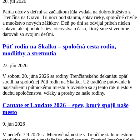
20. júl 2026
Partia otcov s deťmi sa začiatkom júla vydala na dobrodružstvo z
Trenčína na Oravu. Tri noci pod stanmi, splav rieky, spoločné chvíle
a množstvo nových zážitkov. Deň po dni sa odvíjal príbeh nielen
splavu, ale aj priateľstiev, otcovstva a času, ktorý sme si vedome
darovali so svojimi deťmi.
Púť rodín na Skalku – spoločná cesta rodín,
modlitby a stretnutia
22. jún 2026
V sobotu 20. júna 2026 sa rodiny Trenčianskeho dekanátu opäť
stretli na spoločnej Púti rodín na Skalku. Už tradičné putovanie k
najstaršiemu pútnickému miestu Slovenska sa aj tento rok nieslo v
duchu spoločenstva, vďaky a prosby za naše rodiny.
Cantate et Laudate 2026 – spev, ktorý spojil naše
mesto
9. jún 2026
V nedeľu 7.9.2026 sa Mierové námestie v Trenčíne stalo miestom