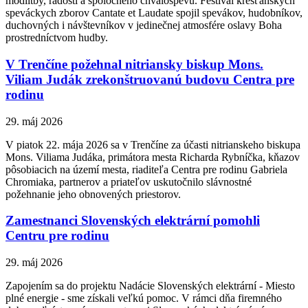
modlitby, radosti a spoločného chválospevu. Festival kresťanských
speváckych zborov Cantate et Laudate spojil spevákov, hudobníkov,
duchovných i návštevníkov v jedinečnej atmosfére oslavy Boha
prostredníctvom hudby.
V Trenčíne požehnal nitriansky biskup Mons.
Viliam Judák zrekonštruovanú budovu Centra pre
rodinu
29. máj 2026
V piatok 22. mája 2026 sa v Trenčíne za účasti nitrianskeho biskupa
Mons. Viliama Judáka, primátora mesta Richarda Rybníčka, kňazov
pôsobiacich na území mesta, riaditeľa Centra pre rodinu Gabriela
Chromiaka, partnerov a priateľov uskutočnilo slávnostné
požehnanie jeho obnovených priestorov.
Zamestnanci Slovenských elektrární pomohli
Centru pre rodinu
29. máj 2026
Zapojením sa do projektu Nadácie Slovenských elektrární - Miesto
plné energie - sme získali veľkú pomoc. V rámci dňa firemného