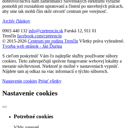
dobrovoľníctva nám zamestnanci Slovenských elektrární výrazne
pomohli pri rozsiahlom upratovaní a čistení po stavebných prácach,
aby sme tak mohli čím skôr otvoriť centrum pre verejnosť.
Archív článkov
0903 440 132
info@cprtrencin.sk
Farská 12, 911 01
Trenčín
facebook.com/cprtrencin
© 2015-2026
Centrum pre rodinu Trenčín
Všetky práva vyhradené.
Tvorba web stránok - Ján Ďuriga
S cieľom poskytnúť Vám čo najlepšie služby používame súbory
cookies. Tieto zabezpečujú správne fungovanie webovej lokality a
meranie návštevnosti. Niektoré je možné v nastaveniach vypnúť.
Nájdete tam aj odkaz na viac informacií o týchto súboroch.
Nastavenie cookies
Prijať všetky
Nastavenie cookies
Potrebné cookies
Vždy zapnuté