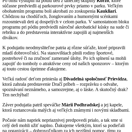
Po omši vystúpili na pódiu deti z tanečnej skupiny
Korzo
, ktoré
súčasne predviedli aj parkourové prvky priamo v parku. Veľkým
obohatením programu boli akrobati zo zoskupenia
Kaukliari
.
Chôdzou na chodúľoch, žonglovaním a humornými scénkami
rozosmievali deti aj dospelých v celom parku. V samostatnom bloku
programu pri pódiu predviedli náročné akrobatické kúsky na sude či
rebríku a do predstavenia interaktívne zapojili aj najmenších
divákov.
K podujatiu neodmysliteľne patria aj rôzne súťaže, ktoré pripravili
mladí dobrovoľníci. Na stanovištiach plnili rodiny športové,
postrehové či na zručnosť zamerané úlohy. Po ich splnení sa mohli
zapojiť do tomboly o atraktívne ceny od našich sponzorov – ktorým
aj touto cestou úprimne ďakujeme.
Veľkú radosť deťom priniesla aj
Divadelná spoločnosť Prievidza
,
ktorá zahrala predstavenie Dračí príbeh – rozprávku o odvahe,
spoznávaní neznámeho, a samozrejme, aj o láske. A skutočný drak?
Ten nechýbal!
Záver podujatia patril speváčke
Márii Podhradskej
a jej kapele,
ktorá roztancovala malých aj veľkých známymi i novými skladbami.
Počasie nám napriek nepriaznivej predpovedi prialo, a tak sme si
celý deň mohli užiť naplno. Ďakujeme všetkým, ktorí sa podieľali
na organizácii – dobrovoľníkom za ich nezištnú pomoc, tímu za