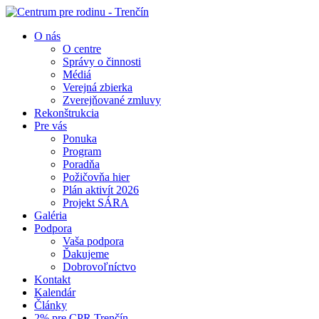
O nás
O centre
Správy o činnosti
Médiá
Verejná zbierka
Zverejňované zmluvy
Rekonštrukcia
Pre vás
Ponuka
Program
Poradňa
Požičovňa hier
Plán aktivít 2026
Projekt SÁRA
Galéria
Podpora
Vaša podpora
Ďakujeme
Dobrovoľníctvo
Kontakt
Kalendár
Články
2% pre CPR Trenčín