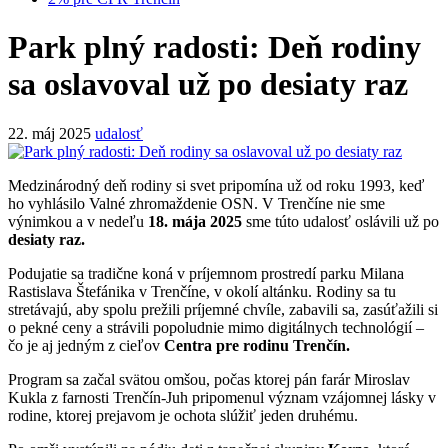
Park plný radosti: Deň rodiny
sa oslavoval už po desiaty raz
22. máj 2025
udalosť
Medzinárodný deň rodiny si svet pripomína už od roku 1993, keď
ho vyhlásilo Valné zhromaždenie OSN. V Trenčíne nie sme
výnimkou a v nedeľu
18. mája 2025
sme túto udalosť oslávili už po
desiaty raz.
Podujatie sa tradične koná v príjemnom prostredí parku Milana
Rastislava Štefánika v Trenčíne, v okolí altánku. Rodiny sa tu
stretávajú, aby spolu prežili príjemné chvíle, zabavili sa, zasúťažili si
o pekné ceny a strávili popoludnie mimo digitálnych technológií –
čo je aj jedným z cieľov
Centra pre rodinu Trenčín.
Program sa začal svätou omšou, počas ktorej pán farár Miroslav
Kukla z farnosti Trenčín-Juh pripomenul význam vzájomnej lásky v
rodine, ktorej prejavom je ochota slúžiť jeden druhému.