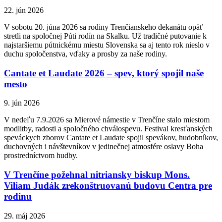
22. jún 2026
V sobotu 20. júna 2026 sa rodiny Trenčianskeho dekanátu opäť
stretli na spoločnej Púti rodín na Skalku. Už tradičné putovanie k
najstaršiemu pútnickému miestu Slovenska sa aj tento rok nieslo v
duchu spoločenstva, vďaky a prosby za naše rodiny.
Cantate et Laudate 2026 – spev, ktorý spojil naše
mesto
9. jún 2026
V nedeľu 7.9.2026 sa Mierové námestie v Trenčíne stalo miestom
modlitby, radosti a spoločného chválospevu. Festival kresťanských
speváckych zborov Cantate et Laudate spojil spevákov, hudobníkov,
duchovných i návštevníkov v jedinečnej atmosfére oslavy Boha
prostredníctvom hudby.
V Trenčíne požehnal nitriansky biskup Mons.
Viliam Judák zrekonštruovanú budovu Centra pre
rodinu
29. máj 2026