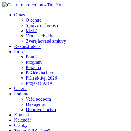
O nás
O centre
Správy o činnosti
Médiá
Verejná zbierka
Zverejňované zmluvy
Rekonštrukcia
Pre vás
Ponuka
Program
Poradňa
Požičovňa hier
Plán aktivít 2026
Projekt SÁRA
Galéria
Podpora
Vaša podpora
Ďakujeme
Dobrovoľníctvo
Kontakt
Kalendár
Články
2% pre CPR Trenčín