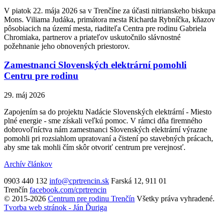
V piatok 22. mája 2026 sa v Trenčíne za účasti nitrianskeho biskupa
Mons. Viliama Judáka, primátora mesta Richarda Rybníčka, kňazov
pôsobiacich na území mesta, riaditeľa Centra pre rodinu Gabriela
Chromiaka, partnerov a priateľov uskutočnilo slávnostné
požehnanie jeho obnovených priestorov.
Zamestnanci Slovenských elektrární pomohli
Centru pre rodinu
29. máj 2026
Zapojením sa do projektu Nadácie Slovenských elektrární - Miesto
plné energie - sme získali veľkú pomoc. V rámci dňa firemného
dobrovoľníctva nám zamestnanci Slovenských elektrární výrazne
pomohli pri rozsiahlom upratovaní a čistení po stavebných prácach,
aby sme tak mohli čím skôr otvoriť centrum pre verejnosť.
Archív článkov
0903 440 132
info@cprtrencin.sk
Farská 12, 911 01
Trenčín
facebook.com/cprtrencin
© 2015-2026
Centrum pre rodinu Trenčín
Všetky práva vyhradené.
Tvorba web stránok - Ján Ďuriga