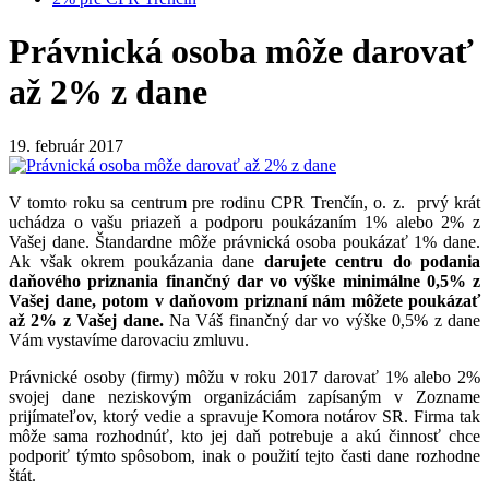
Právnická osoba môže darovať
až 2% z dane
19. február 2017
V tomto roku sa centrum pre rodinu CPR Trenčín, o. z. prvý krát
uchádza o vašu priazeň a podporu poukázaním 1% alebo 2% z
Vašej dane. Štandardne môže právnická osoba poukázať 1% dane.
Ak však okrem poukázania dane
darujete centru do podania
daňového priznania finančný dar vo výške minimálne 0,5% z
Vašej dane, potom v daňovom priznaní nám môžete poukázať
až 2% z Vašej dane.
Na Váš finančný dar vo výške 0,5% z dane
Vám vystavíme darovaciu zmluvu.
Právnické osoby (firmy) môžu v roku 2017 darovať 1% alebo 2%
svojej dane neziskovým organizáciám zapísaným v Zozname
prijímateľov, ktorý vedie a spravuje Komora notárov SR. Firma tak
môže sama rozhodnúť, kto jej daň potrebuje a akú činnosť chce
podporiť týmto spôsobom, inak o použití tejto časti dane rozhodne
štát.