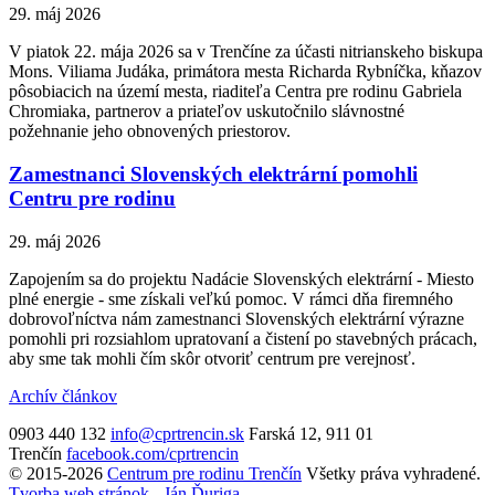
29. máj 2026
V piatok 22. mája 2026 sa v Trenčíne za účasti nitrianskeho biskupa
Mons. Viliama Judáka, primátora mesta Richarda Rybníčka, kňazov
pôsobiacich na území mesta, riaditeľa Centra pre rodinu Gabriela
Chromiaka, partnerov a priateľov uskutočnilo slávnostné
požehnanie jeho obnovených priestorov.
Zamestnanci Slovenských elektrární pomohli
Centru pre rodinu
29. máj 2026
Zapojením sa do projektu Nadácie Slovenských elektrární - Miesto
plné energie - sme získali veľkú pomoc. V rámci dňa firemného
dobrovoľníctva nám zamestnanci Slovenských elektrární výrazne
pomohli pri rozsiahlom upratovaní a čistení po stavebných prácach,
aby sme tak mohli čím skôr otvoriť centrum pre verejnosť.
Archív článkov
0903 440 132
info@cprtrencin.sk
Farská 12, 911 01
Trenčín
facebook.com/cprtrencin
© 2015-2026
Centrum pre rodinu Trenčín
Všetky práva vyhradené.
Tvorba web stránok - Ján Ďuriga