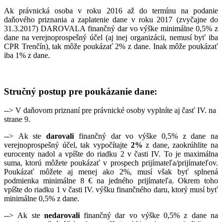
Ak právnická osoba v roku 2016 až do termínu na podanie
daňového priznania a zaplatenie dane v roku 2017 (zvyčajne do
31.3.2017) DAROVALA finančný dar vo výške minimálne 0,5% z
dane na verejnoprospešný účel (aj inej organizácii, nemusí byť iba
CPR Trenčín), tak môže poukázať 2% z dane. Inak môže poukázať
iba 1% z dane.
Stručný postup pre poukázanie dane:
--> V daňovom priznaní pre právnické osoby vyplníte aj časť IV. na
strane 9.
--> Ak ste
darovali
finančný dar vo výške 0,5% z dane na
verejnoprospešný účel, tak vypočítajte
2%
z dane, zaokrúhlite na
eurocenty nadol a vpíšte do riadku 2 v časti IV. To je maximálna
suma, ktorú môžete poukázať v prospech prijímateľa/prijímateľov.
Poukázať môžete aj menej ako 2%, musí však byť splnená
podmienka minimálne 8 € na jedného prijímateľa. Okrem toho
vpíšte do riadku 1 v časti IV. výšku finančného daru, ktorý musí byť
minimálne 0,5% z dane.
--> Ak ste
nedarovali
finančný dar vo výške 0,5% z dane na