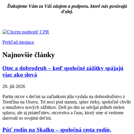
Ďakujeme Vám za Váš záujem a podporu, ktoré nás posúvajú
ďalej.
Prehľad mesiaca
Najnovšie články
Otec a dobrodruh – keď spoločné zážitky spájajú
viac ako slová
20. júl 2026
Partia otcov s deťmi sa začiatkom júla vydala na dobrodružstvo z
Trenčína na Oravu. Tri noci pod stanmi, splav rieky, spoločné chvíle
a množstvo nových zážitkov. Deň po dni sa odvíjal príbeh nielen
splavu, ale aj priateľstiev, otcovstva a času, ktorý sme si vedome
darovali so svojimi deťmi.
Púť rodín na Skalku – spoločná cesta rodín,