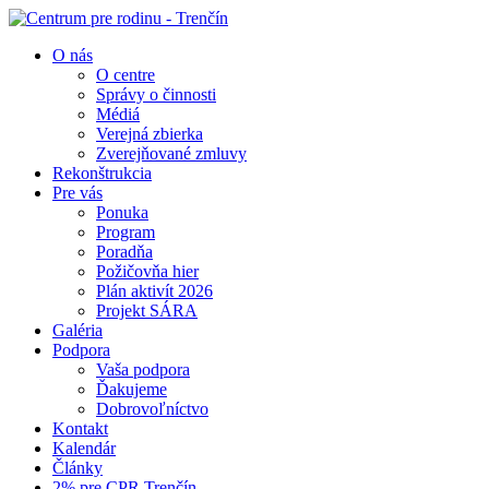
O nás
O centre
Správy o činnosti
Médiá
Verejná zbierka
Zverejňované zmluvy
Rekonštrukcia
Pre vás
Ponuka
Program
Poradňa
Požičovňa hier
Plán aktivít 2026
Projekt SÁRA
Galéria
Podpora
Vaša podpora
Ďakujeme
Dobrovoľníctvo
Kontakt
Kalendár
Články
2% pre CPR Trenčín