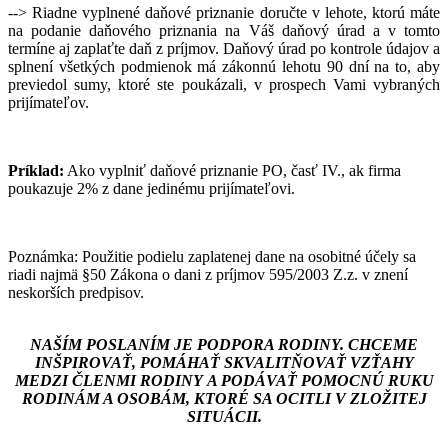
--> Riadne vyplnené daňové priznanie doručte v lehote, ktorú máte
na podanie daňového priznania na Váš daňový úrad a v tomto
termíne aj zaplaťte daň z príjmov. Daňový úrad po kontrole údajov a
splnení všetkých podmienok má zákonnú lehotu 90 dní na to, aby
previedol sumy, ktoré ste poukázali, v prospech Vami vybraných
prijímateľov.
Príklad:
Ako vyplniť daňové priznanie PO, časť IV., ak firma
poukazuje 2% z dane jedinému prijímateľovi.
Poznámka: Použitie podielu zaplatenej dane na osobitné účely sa
riadi najmä §50 Zákona o dani z príjmov 595/2003 Z.z. v znení
neskorších predpisov.
NAŠÍM POSLANÍM JE PODPORA RODINY. CHCEME
INŠPIROVAŤ, POMÁHAŤ SKVALITŇOVAŤ VZŤAHY
MEDZI ČLENMI RODINY
A PODÁVAŤ POMOCNÚ RUKU
RODINÁM A OSOBÁM, KTORÉ SA OCITLI V ZLOŽITEJ
SITUÁCII.