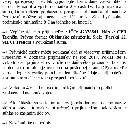
verejnoprospešný účel, tak vypočítajte
1%
z dane, zaokrúhlite na
eurocenty nadol a vpíšte do riadku 2 v časti IV. To je maximálna
suma, ktorú môžete poukázať v prospech prijímateľa/prijímateľov.
Poukázať môžete aj menej ako 1%, musí však byť splnená
podmienka minimálne 8 € na jedného prijímateľa.
--> Vyplňte údaje o prijímateľovi: IČO:
42378541
, Názov:
CPR
Trenčín
, Právna forma:
Občianske združenie
, Sídlo:
Farská 12,
911 01 Trenčín
a Poukázaná suma.
--> Právnické osoby môžu poukázať daň aj viacerým prijímateľom,
uvedeným v Zozname prijímateľov na rok 2017. Pokiaľ ste si
vybrali viac prijímateľov, vložte do daňového priznania ďalší list
papiera ako prílohu (je uvedená na poslednej strane DP) a uveďte
tam analogicky všetky potrebné identifikačné údaje o prijímateľoch
a sumu, ktorú chcete v ich prospech poukázať.
--> V riadku 4 časti IV. uveďte, koľkým prijímateľom podiel
zaplatenej dane poukazujete.
--> Ak súhlasíte so zaslaním údajov (obchodné meno alebo názov,
sídlo a právna forma) vami určeným prijímateľom, tak zaškrtnite
súhlas so zaslaním údajov.
--> Nezabudnite na podpis.