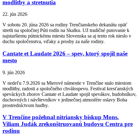
modlitby a stretnutia
22. jún 2026
V sobotu 20. júna 2026 sa rodiny Trenčianskeho dekanátu opäť
stretli na spoločnej Púti rodín na Skalku. Už tradičné putovanie k
najstaršiemu pútnickému miestu Slovenska sa aj tento rok nieslo v
duchu spoločenstva, vďaky a prosby za naše rodiny.
Cantate et Laudate 2026 – spev, ktorý spojil naše
mesto
9. jún 2026
V nedeľu 7.9.2026 sa Mierové námestie v Trenčíne stalo miestom
modlitby, radosti a spoločného chválospevu. Festival kresťanských
speváckych zborov Cantate et Laudate spojil spevákov, hudobníkov,
duchovných i návštevníkov v jedinečnej atmosfére oslavy Boha
prostredníctvom hudby.
V Trenčíne požehnal nitriansky biskup Mons.
Viliam Judák zrekonštruovanú budovu Centra pre
rodinu