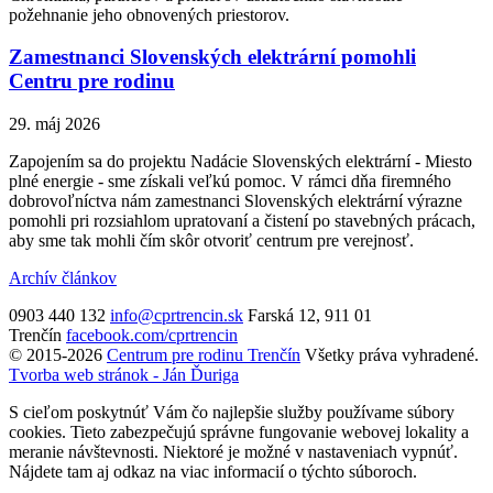
požehnanie jeho obnovených priestorov.
Zamestnanci Slovenských elektrární pomohli
Centru pre rodinu
29. máj 2026
Zapojením sa do projektu Nadácie Slovenských elektrární - Miesto
plné energie - sme získali veľkú pomoc. V rámci dňa firemného
dobrovoľníctva nám zamestnanci Slovenských elektrární výrazne
pomohli pri rozsiahlom upratovaní a čistení po stavebných prácach,
aby sme tak mohli čím skôr otvoriť centrum pre verejnosť.
Archív článkov
0903 440 132
info@cprtrencin.sk
Farská 12, 911 01
Trenčín
facebook.com/cprtrencin
© 2015-2026
Centrum pre rodinu Trenčín
Všetky práva vyhradené.
Tvorba web stránok - Ján Ďuriga
S cieľom poskytnúť Vám čo najlepšie služby používame súbory
cookies. Tieto zabezpečujú správne fungovanie webovej lokality a
meranie návštevnosti. Niektoré je možné v nastaveniach vypnúť.
Nájdete tam aj odkaz na viac informacií o týchto súboroch.