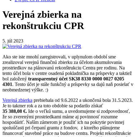
Verejná zbierka na
rekonštrukciu CPR
5. júl 2023
Ako ste iste mnohí zaregistrovali, v uplynulom období sme
zrealizoval verejnú finančnú zbierku za účelom akumulovania
prostriedkov na plánovanú rekonštrukciu Centra pre rodinu. Na
tento účel bola v centre osadená pokladnička na príspevky a taktiež
bol založený
transparentný účet SK38 8330 0000 0027 0205
4301
. Tento účet je stále funkčný a príspevky sa dajú naň posielať v
neobmedzenej výške. :)
Verejná zbierka
prebiehala od 9.6.2022 a ukončená bola 31.5.2023.
Je to takmer rok a za toto obdobie sa podarilo získať
35 388,08 €.
Ide o veľkú sumu, a uvedomujeme si zodpovednosť,
že so zverenými prostriedkami máme aj povinnosť rozumne
hospodáriť. Naším zámerom je použiť ich na pokrytie povinnej
spoluúčasti pri čerpaní grantu z fondov, z ktorého plánujeme
financovať stavebné práce na budove centra. Projekt rekonštrukcie