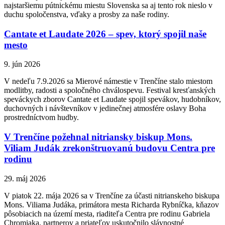
najstaršiemu pútnickému miestu Slovenska sa aj tento rok nieslo v
duchu spoločenstva, vďaky a prosby za naše rodiny.
Cantate et Laudate 2026 – spev, ktorý spojil naše
mesto
9. jún 2026
V nedeľu 7.9.2026 sa Mierové námestie v Trenčíne stalo miestom
modlitby, radosti a spoločného chválospevu. Festival kresťanských
speváckych zborov Cantate et Laudate spojil spevákov, hudobníkov,
duchovných i návštevníkov v jedinečnej atmosfére oslavy Boha
prostredníctvom hudby.
V Trenčíne požehnal nitriansky biskup Mons.
Viliam Judák zrekonštruovanú budovu Centra pre
rodinu
29. máj 2026
V piatok 22. mája 2026 sa v Trenčíne za účasti nitrianskeho biskupa
Mons. Viliama Judáka, primátora mesta Richarda Rybníčka, kňazov
pôsobiacich na území mesta, riaditeľa Centra pre rodinu Gabriela
Chromiaka, partnerov a priateľov uskutočnilo slávnostné