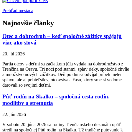
Prehľad mesiaca
Najnovšie články
Otec a dobrodruh – keď spoločné zážitky spájajú
viac ako slová
20. júl 2026
Partia otcov s deťmi sa začiatkom júla vydala na dobrodružstvo z
Trenčína na Oravu. Tri noci pod stanmi, splav rieky, spoločné chvíle
a množstvo nových zážitkov. Deň po dni sa odvíjal príbeh nielen
splavu, ale aj priateľstiev, otcovstva a času, ktorý sme si vedome
darovali so svojimi deťmi.
Púť rodín na Skalku – spoločná cesta rodín,
modlitby a stretnutia
22. jún 2026
V sobotu 20. júna 2026 sa rodiny Trenčianskeho dekanátu opäť
stretli na spoločnej Púti rodín na Skalku. Už tradičné putovanie k