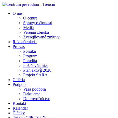
O nás
O centre
Správy o činnosti
Médiá
Verejná zbierka
Zverejňované zmluvy
Rekonštrukcia
Pre vás
Ponuka
Program
Poradňa
Požičovňa hier
Plán aktivít 2026
Projekt SÁRA
Galéria
Podpora
Vaša podpora
Ďakujeme
Dobrovoľníctvo
Kontakt
Kalendár
Články
2% pre CPR Trenčín