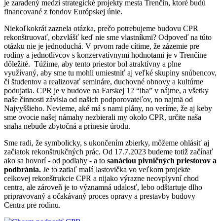
je zaradený medzi strategické projekty mesta Trenčín, ktoré budú
financované z fondov Európskej únie.
Niekoľkokrát zaznela otázka, prečo potrebujeme budovu CPR
rekonštruovať, obzvlášť keď nie sme vlastníkmi? Odpoveď na túto
otázku nie je jednoduchá. V prvom rade cítime, že zázemie pre
rodiny a jednotlivcov s konzervatívnymi hodnotami je v Trenčíne
dôležité. Túžime, aby tento priestor bol atraktívny a plne
využívaný, aby sme tu mohli umiestniť aj veľké skupiny snúbencov,
či študentov a realizovať semináre, duchovné obnovy a kultúrne
podujatia. CPR je v budove na Farskej 12 “iba” v nájme, a všetky
naše činnosti závisia od našich podporovateľov, no najmä od
Najvyššieho. Nevieme, aké má s nami plány, no veríme, že aj keby
sme ovocie našej námahy nezbierali my okolo CPR, určite naša
snaha nebude zbytočná a prinesie úrodu.
Sme radi, že symbolicky, s ukončením zbierky, môžeme ohlásiť aj
začiatok rekonštrukčných prác. Od 17.7.2023 budeme totiž začínať
ako sa hovorí - od podlahy - a to
sanáciou pivničných priestorov a
podbránia.
Je to zatiaľ malá lastovička vo veľkom projekte
celkovej rekonštrukcie CPR a nijako výrazne neovplyvní chod
centra, ale zároveň je to významná udalosť, lebo odštartuje dlho
pripravovaný a očakávaný proces opravy a prestavby budovy
Centra pre rodinu.