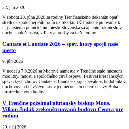
22. jún 2026
V sobotu 20. júna 2026 sa rodiny Trenčianskeho dekanátu opäť
stretli na spoločnej Púti rodín na Skalku. Už tradičné putovanie k
najstaršiemu pútnickému miestu Slovenska sa aj tento rok nieslo v
duchu spoločenstva, vďaky a prosby za naše rodiny.
Cantate et Laudate 2026 – spev, ktorý spojil naše
mesto
9. jún 2026
V nedeľu 7.9.2026 sa Mierové námestie v Trenčíne stalo miestom
modlitby, radosti a spoločného chválospevu. Festival kresťanských
speváckych zborov Cantate et Laudate spojil spevákov, hudobníkov,
duchovných i návštevníkov v jedinečnej atmosfére oslavy Boha
prostredníctvom hudby.
V Trenčíne požehnal nitriansky biskup Mons.
Viliam Judák zrekonštruovanú budovu Centra pre
rodinu
29. máj 2026