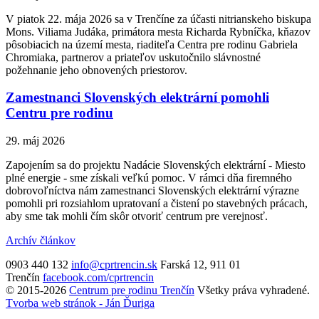
V piatok 22. mája 2026 sa v Trenčíne za účasti nitrianskeho biskupa
Mons. Viliama Judáka, primátora mesta Richarda Rybníčka, kňazov
pôsobiacich na území mesta, riaditeľa Centra pre rodinu Gabriela
Chromiaka, partnerov a priateľov uskutočnilo slávnostné
požehnanie jeho obnovených priestorov.
Zamestnanci Slovenských elektrární pomohli
Centru pre rodinu
29. máj 2026
Zapojením sa do projektu Nadácie Slovenských elektrární - Miesto
plné energie - sme získali veľkú pomoc. V rámci dňa firemného
dobrovoľníctva nám zamestnanci Slovenských elektrární výrazne
pomohli pri rozsiahlom upratovaní a čistení po stavebných prácach,
aby sme tak mohli čím skôr otvoriť centrum pre verejnosť.
Archív článkov
0903 440 132
info@cprtrencin.sk
Farská 12, 911 01
Trenčín
facebook.com/cprtrencin
© 2015-2026
Centrum pre rodinu Trenčín
Všetky práva vyhradené.
Tvorba web stránok - Ján Ďuriga