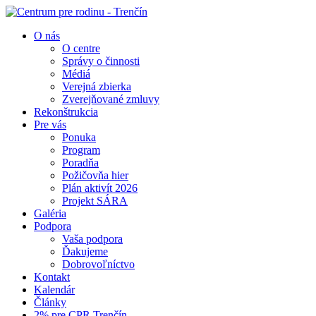
O nás
O centre
Správy o činnosti
Médiá
Verejná zbierka
Zverejňované zmluvy
Rekonštrukcia
Pre vás
Ponuka
Program
Poradňa
Požičovňa hier
Plán aktivít 2026
Projekt SÁRA
Galéria
Podpora
Vaša podpora
Ďakujeme
Dobrovoľníctvo
Kontakt
Kalendár
Články
2% pre CPR Trenčín