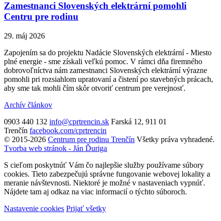
Zamestnanci Slovenských elektrární pomohli
Centru pre rodinu
29. máj 2026
Zapojením sa do projektu Nadácie Slovenských elektrární - Miesto
plné energie - sme získali veľkú pomoc. V rámci dňa firemného
dobrovoľníctva nám zamestnanci Slovenských elektrární výrazne
pomohli pri rozsiahlom upratovaní a čistení po stavebných prácach,
aby sme tak mohli čím skôr otvoriť centrum pre verejnosť.
Archív článkov
0903 440 132
info@cprtrencin.sk
Farská 12, 911 01
Trenčín
facebook.com/cprtrencin
© 2015-2026
Centrum pre rodinu Trenčín
Všetky práva vyhradené.
Tvorba web stránok - Ján Ďuriga
S cieľom poskytnúť Vám čo najlepšie služby používame súbory
cookies. Tieto zabezpečujú správne fungovanie webovej lokality a
meranie návštevnosti. Niektoré je možné v nastaveniach vypnúť.
Nájdete tam aj odkaz na viac informacií o týchto súboroch.
Nastavenie cookies
Prijať všetky