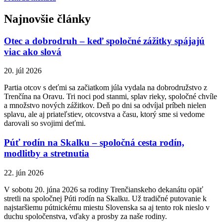
Najnovšie články
Otec a dobrodruh – keď spoločné zážitky spájajú
viac ako slová
20. júl 2026
Partia otcov s deťmi sa začiatkom júla vydala na dobrodružstvo z
Trenčína na Oravu. Tri noci pod stanmi, splav rieky, spoločné chvíle
a množstvo nových zážitkov. Deň po dni sa odvíjal príbeh nielen
splavu, ale aj priateľstiev, otcovstva a času, ktorý sme si vedome
darovali so svojimi deťmi.
Púť rodín na Skalku – spoločná cesta rodín,
modlitby a stretnutia
22. jún 2026
V sobotu 20. júna 2026 sa rodiny Trenčianskeho dekanátu opäť
stretli na spoločnej Púti rodín na Skalku. Už tradičné putovanie k
najstaršiemu pútnickému miestu Slovenska sa aj tento rok nieslo v
duchu spoločenstva, vďaky a prosby za naše rodiny.