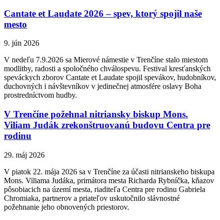
Cantate et Laudate 2026 – spev, ktorý spojil naše
mesto
9. jún 2026
V nedeľu 7.9.2026 sa Mierové námestie v Trenčíne stalo miestom
modlitby, radosti a spoločného chválospevu. Festival kresťanských
speváckych zborov Cantate et Laudate spojil spevákov, hudobníkov,
duchovných i návštevníkov v jedinečnej atmosfére oslavy Boha
prostredníctvom hudby.
V Trenčíne požehnal nitriansky biskup Mons.
Viliam Judák zrekonštruovanú budovu Centra pre
rodinu
29. máj 2026
V piatok 22. mája 2026 sa v Trenčíne za účasti nitrianskeho biskupa
Mons. Viliama Judáka, primátora mesta Richarda Rybníčka, kňazov
pôsobiacich na území mesta, riaditeľa Centra pre rodinu Gabriela
Chromiaka, partnerov a priateľov uskutočnilo slávnostné
požehnanie jeho obnovených priestorov.