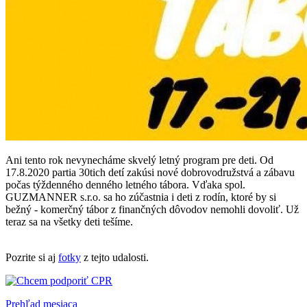
Ani tento rok nevynecháme skvelý letný program pre deti. Od
17.8.2020 partia 30tich detí zakúsi nové dobrovodružstvá a zábavu
počas týždenného denného letného tábora. Vďaka spol.
GUZMANNER s.r.o. sa ho zúčastnia i deti z rodín, ktoré by si
bežný - komerčný tábor z finančných dôvodov nemohli dovoliť. Už
teraz sa na všetky deti tešíme.
Pozrite si aj
fotky
z tejto udalosti.
Prehľad mesiaca