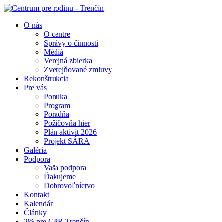
O nás
O centre
Správy o činnosti
Médiá
Verejná zbierka
Zverejňované zmluvy
Rekonštrukcia
Pre vás
Ponuka
Program
Poradňa
Požičovňa hier
Plán aktivít 2026
Projekt SÁRA
Galéria
Podpora
Vaša podpora
Ďakujeme
Dobrovoľníctvo
Kontakt
Kalendár
Články
2% pre CPR Trenčín