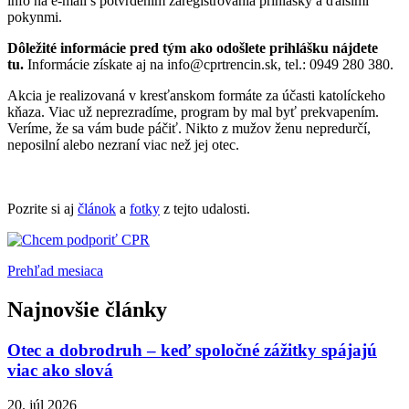
info na e-mail s potvrdením zaregistrovania prihlášky a ďalšími
pokynmi.
Dôležité informácie pred tým ako odošlete prihlášku nájdete
tu.
Informácie získate aj na info@cprtrencin.sk, tel.: 0949 280 380.
Akcia je realizovaná v kresťanskom formáte za účasti katolíckeho
kňaza. Viac už neprezradíme, program by mal byť prekvapením.
Veríme, že sa vám bude páčiť. Nikto z mužov ženu nepredurčí,
neposilní alebo nezraní viac než jej otec.
Pozrite si aj
článok
a
fotky
z tejto udalosti.
Prehľad mesiaca
Najnovšie články
Otec a dobrodruh – keď spoločné zážitky spájajú
viac ako slová
20. júl 2026