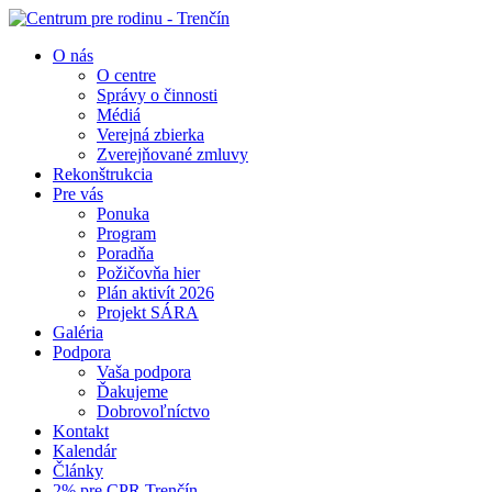
O nás
O centre
Správy o činnosti
Médiá
Verejná zbierka
Zverejňované zmluvy
Rekonštrukcia
Pre vás
Ponuka
Program
Poradňa
Požičovňa hier
Plán aktivít 2026
Projekt SÁRA
Galéria
Podpora
Vaša podpora
Ďakujeme
Dobrovoľníctvo
Kontakt
Kalendár
Články
2% pre CPR Trenčín