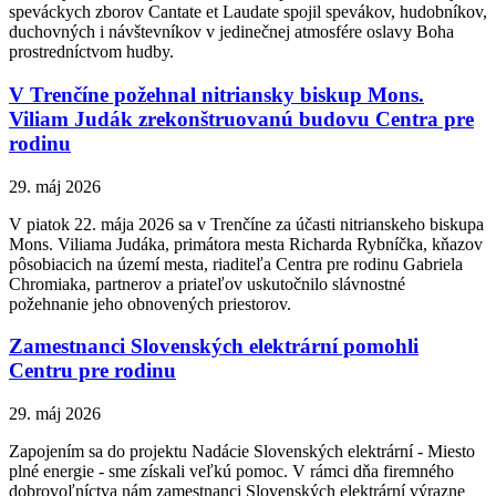
speváckych zborov Cantate et Laudate spojil spevákov, hudobníkov,
duchovných i návštevníkov v jedinečnej atmosfére oslavy Boha
prostredníctvom hudby.
V Trenčíne požehnal nitriansky biskup Mons.
Viliam Judák zrekonštruovanú budovu Centra pre
rodinu
29. máj 2026
V piatok 22. mája 2026 sa v Trenčíne za účasti nitrianskeho biskupa
Mons. Viliama Judáka, primátora mesta Richarda Rybníčka, kňazov
pôsobiacich na území mesta, riaditeľa Centra pre rodinu Gabriela
Chromiaka, partnerov a priateľov uskutočnilo slávnostné
požehnanie jeho obnovených priestorov.
Zamestnanci Slovenských elektrární pomohli
Centru pre rodinu
29. máj 2026
Zapojením sa do projektu Nadácie Slovenských elektrární - Miesto
plné energie - sme získali veľkú pomoc. V rámci dňa firemného
dobrovoľníctva nám zamestnanci Slovenských elektrární výrazne