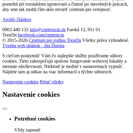
pomohli pri rozsiahlom upratovaní a čistení po stavebných prácach,
aby sme tak mohli čím skôr otvoriť centrum pre verejnosť.
Archív článkov
0903 440 132
info@cprtrencin.sk
Farská 12, 911 01
Trenčín
facebook.com/cprtrencin
© 2015-2026
Centrum pre rodinu Trenčín
Všetky práva vyhradené.
Tvorba web stránok - Ján Ďuriga
S cieľom poskytnúť Vám čo najlepšie služby používame súbory
cookies. Tieto zabezpečujú správne fungovanie webovej lokality a
meranie návštevnosti. Niektoré je možné v nastaveniach vypnúť.
Nájdete tam aj odkaz na viac informacií o týchto súboroch.
Nastavenie cookies
Prijať všetky
Nastavenie cookies
Potrebné cookies
Vždy zapnuté