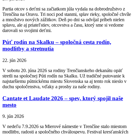
Partia otcov s deťmi sa začiatkom júla vydala na dobrodružstvo z
Trenčína na Oravu. Tri noci pod stanmi, splav rieky, spoločné chvíle
a množstvo nových zážitkov. Deň po dni sa odvíjal príbeh nielen
splavu, ale aj priateľstiev, otcovstva a času, ktorý sme si vedome
darovali so svojimi deťmi.
Púť rodín na Skalku – spoločná cesta rodín,
modlitby a stretnutia
22. jún 2026
V sobotu 20. júna 2026 sa rodiny Trenčianskeho dekanátu opäť
stretli na spoločnej Púti rodín na Skalku. Už tradičné putovanie k
najstaršiemu pútnickému miestu Slovenska sa aj tento rok nieslo v
duchu spoločenstva, vďaky a prosby za naše rodiny.
Cantate et Laudate 2026 – spev, ktorý spojil naše
mesto
9. jún 2026
V nedeľu 7.9.2026 sa Mierové námestie v Trenčíne stalo miestom
modlitby, radosti a spoločného chválospevu. Festival kresťanských