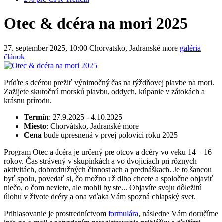
Otec & dcéra na mori 2025
27. september 2025, 10:00
Chorvátsko, Jadranské more
galéria
článok
Príďte s dcérou prežiť výnimočný čas na týždňovej plavbe na mori.
Zažijete skutočnú morskú plavbu, oddych, kúpanie v zátokách a
krásnu prírodu.
Termín
: 27.9.2025 - 4.10.2025
Miesto
: Chorvátsko, Jadranské more
Cena
bude upresnená v prvej polovici roku 2025
Program Otec a dcéra je určený pre otcov a dcéry vo veku 14 – 16
rokov. Čas strávený v skupinkách a vo dvojiciach pri rôznych
aktivitách, dobrodružných činnostiach a prednáškach. Je to šancou
byť spolu, povedať si, čo možno už dlho chcete a spoločne objaviť
niečo, o čom neviete, ale mohli by ste... Objavíte svoju dôležitú
úlohu v živote dcéry a ona vďaka Vám spozná chlapský svet.
Prihlasovanie je prostredníctvom
formulára
, následne Vám doručíme