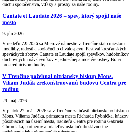
duchu spoločenstva, vďaky a prosby za naše rodiny.
Cantate et Laudate 2026 – spev, ktorý spojil naše
mesto
9. jún 2026
V nedeľu 7.9.2026 sa Mierové námestie v Trenčíne stalo miestom
modlitby, radosti a spoločného chválospevu. Festival kresťanských
speváckych zborov Cantate et Laudate spojil spevákov, hudobníkov,
duchovných i návštevníkov v jedinečnej atmosfére oslavy Boha
prostredníctvom hudby.
V Trenčíne požehnal nitriansky biskup Mons.
Viliam Judák zrekonštruovanú budovu Centra pre
rodinu
29. máj 2026
V piatok 22. mája 2026 sa v Trenčíne za účasti nitrianskeho biskupa
Mons. Viliama Judáka, primátora mesta Richarda Rybníčka, kňazov
pôsobiacich na území mesta, riaditeľa Centra pre rodinu Gabriela
Chromiaka, partnerov a priateľov uskutočnilo slávnostné
požehnanie jeho obnovených priestorov.