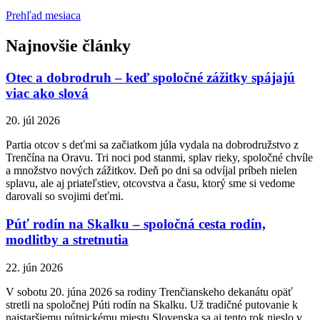
Prehľad mesiaca
Najnovšie články
Otec a dobrodruh – keď spoločné zážitky spájajú
viac ako slová
20. júl 2026
Partia otcov s deťmi sa začiatkom júla vydala na dobrodružstvo z
Trenčína na Oravu. Tri noci pod stanmi, splav rieky, spoločné chvíle
a množstvo nových zážitkov. Deň po dni sa odvíjal príbeh nielen
splavu, ale aj priateľstiev, otcovstva a času, ktorý sme si vedome
darovali so svojimi deťmi.
Púť rodín na Skalku – spoločná cesta rodín,
modlitby a stretnutia
22. jún 2026
V sobotu 20. júna 2026 sa rodiny Trenčianskeho dekanátu opäť
stretli na spoločnej Púti rodín na Skalku. Už tradičné putovanie k
najstaršiemu pútnickému miestu Slovenska sa aj tento rok nieslo v