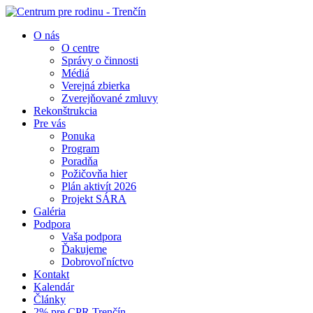
O nás
O centre
Správy o činnosti
Médiá
Verejná zbierka
Zverejňované zmluvy
Rekonštrukcia
Pre vás
Ponuka
Program
Poradňa
Požičovňa hier
Plán aktivít 2026
Projekt SÁRA
Galéria
Podpora
Vaša podpora
Ďakujeme
Dobrovoľníctvo
Kontakt
Kalendár
Články
2% pre CPR Trenčín