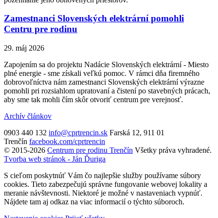
Zamestnanci Slovenských elektrární pomohli
Centru pre rodinu
29. máj 2026
Zapojením sa do projektu Nadácie Slovenských elektrární - Miesto
plné energie - sme získali veľkú pomoc. V rámci dňa firemného
dobrovoľníctva nám zamestnanci Slovenských elektrární výrazne
pomohli pri rozsiahlom upratovaní a čistení po stavebných prácach,
aby sme tak mohli čím skôr otvoriť centrum pre verejnosť.
Archív článkov
0903 440 132
info@cprtrencin.sk
Farská 12, 911 01
Trenčín
facebook.com/cprtrencin
© 2015-2026
Centrum pre rodinu Trenčín
Všetky práva vyhradené.
Tvorba web stránok - Ján Ďuriga
S cieľom poskytnúť Vám čo najlepšie služby používame súbory
cookies. Tieto zabezpečujú správne fungovanie webovej lokality a
meranie návštevnosti. Niektoré je možné v nastaveniach vypnúť.
Nájdete tam aj odkaz na viac informacií o týchto súboroch.