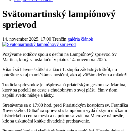
Svätomartinský lampiónový
sprievod
14. november 2025, 17:00
Trenčín
galéria
článok
Pozývame rodičov spolu s deťmi na Lampiónový sprievod Sv.
Martina, ktorý sa uskutoční v piatok 14. novembra 2025.
Vítaní sú hlavne škôlkári a žiaci 1. stupňa základných škôl, no
potešíme sa aj mamičkám s nosičmi, ako aj väčším deťom a mládeži.
Tradícia sprievodov je inšpirovaná priateľským gestom sv. Martina,
ktorý sa podelil na ceste s chudobným o svoj plášť, čím v ňom
zapálil svetlo nádeje a lásky.
Stretávame sa o 17:00 hod. pred Piaristickým kostolom sv. Františka
Xaverského. Odtiaľ sa sprievod s lampiónmi vydá úzkymi uličkami
historického centra mesta a napokon sa vráti na Mierové námestie,
kde sa uskutoční krátke divadelné predstavenie.
Pripravené bude aj sladké občerstvenie a teplý čaj. Nezabudnite si