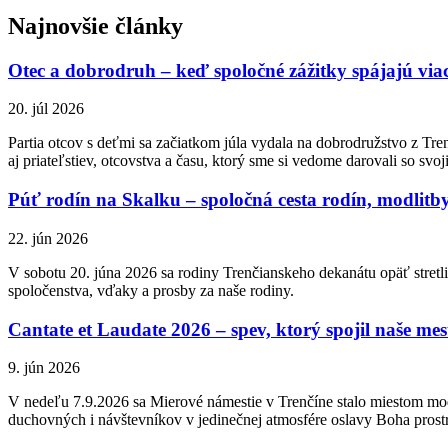
Najnovšie články
Otec a dobrodruh – keď spoločné zážitky spájajú via
20. júl 2026
Partia otcov s deťmi sa začiatkom júla vydala na dobrodružstvo z Tren
aj priateľstiev, otcovstva a času, ktorý sme si vedome darovali so svo
Púť rodín na Skalku – spoločná cesta rodín, modlitby
22. jún 2026
V sobotu 20. júna 2026 sa rodiny Trenčianskeho dekanátu opäť stretli
spoločenstva, vďaky a prosby za naše rodiny.
Cantate et Laudate 2026 – spev, ktorý spojil naše mes
9. jún 2026
V nedeľu 7.9.2026 sa Mierové námestie v Trenčíne stalo miestom mod
duchovných i návštevníkov v jedinečnej atmosfére oslavy Boha pros