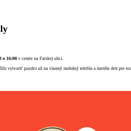
ly
8 o 16:00
v centre na Farskej ulici.
žu vytvoriť puzdro už na vlastný mobilný telefón a menšie deti pre rod