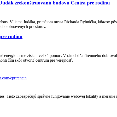
m Judák zrekonštruovanú budovu Centra pre rodinu
 Mons. Viliama Judáka, primátora mesta Richarda Rybníčka, kňazov pôso
jeho obnovených priestorov.
pre rodinu
lné energie - sme získali veľkú pomoc. V rámci dňa firemného dobrovo
ohli čím skôr otvoriť centrum pre verejnosť.
k.com/cprtrencin
s. Tieto zabezpečujú správne fungovanie webovej lokality a meranie 