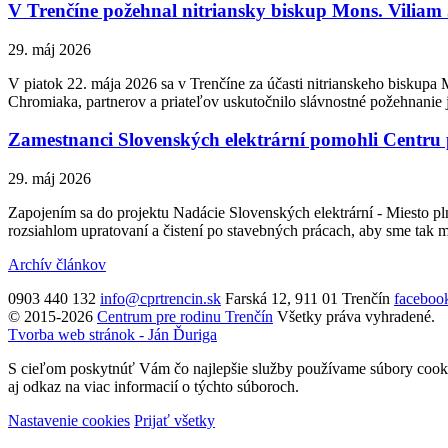
V Trenčíne požehnal nitriansky biskup Mons. Vilia
29. máj 2026
V piatok 22. mája 2026 sa v Trenčíne za účasti nitrianskeho biskupa
Chromiaka, partnerov a priateľov uskutočnilo slávnostné požehnanie 
Zamestnanci Slovenských elektrární pomohli Centru 
29. máj 2026
Zapojením sa do projektu Nadácie Slovenských elektrární - Miesto p
rozsiahlom upratovaní a čistení po stavebných prácach, aby sme tak m
Archív článkov
0903 440 132
info@cprtrencin.sk
Farská 12, 911 01 Trenčín
faceboo
© 2015-2026
Centrum pre rodinu Trenčín
Všetky práva vyhradené.
Tvorba web stránok - Ján Ďuriga
S cieľom poskytnúť Vám čo najlepšie služby používame súbory cookie
aj odkaz na viac informacií o týchto súboroch.
Nastavenie cookies
Prijať všetky