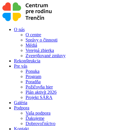
O nás
O centre
Správy o činnosti
Médiá
Verejná zbierka
Zverejňované zmluvy
Rekonštrukcia
Pre vás
Ponuka
Program
Poradňa
Požičovňa hier
Plán aktivít 2026
Projekt SÁRA
Galéria
Podpora
Vaša podpora
Ďakujeme
Dobrovoľníctvo
Kontakt