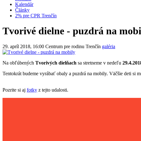
Kalendár
Články
2% pre CPR Trenčín
Tvorivé dielne - puzdrá na mobi
29. apríl 2018, 16:00
Centrum pre rodinu Trenčín
galéria
Na obľúbených
Tvorivých dielň
ach
sa stretneme v nedeľu
29.4.201
Tentokrát budeme vyrábať obaly a puzdrá na mobily. Väčšie deti si mô
Pozrite si aj
fotky
z tejto udalosti.