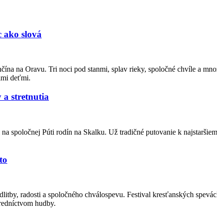
c ako slová
čína na Oravu. Tri noci pod stanmi, splav rieky, spoločné chvíle a mno
jimi deťmi.
 a stretnutia
 na spoločnej Púti rodín na Skalku. Už tradičné putovanie k najstaršie
to
litby, radosti a spoločného chválospevu. Festival kresťanských spevác
tredníctvom hudby.