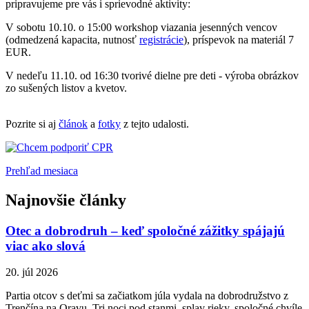
p
ripravujeme pre vás
i sprievodné aktivity:
V sobotu 10.10. o 15:00 workshop viazania jesenných vencov
(odmedzená kapacita, nutnosť
registrácie
), príspevok na materiál 7
EUR.
V nedeľu 11.10. od 16:30 tvorivé dielne pre deti - výroba obrázkov
zo sušených listov a kvetov.
Pozrite si aj
článok
a
fotky
z tejto udalosti.
Prehľad mesiaca
Najnovšie články
Otec a dobrodruh – keď spoločné zážitky spájajú
viac ako slová
20. júl 2026
Partia otcov s deťmi sa začiatkom júla vydala na dobrodružstvo z
Trenčína na Oravu. Tri noci pod stanmi, splav rieky, spoločné chvíle