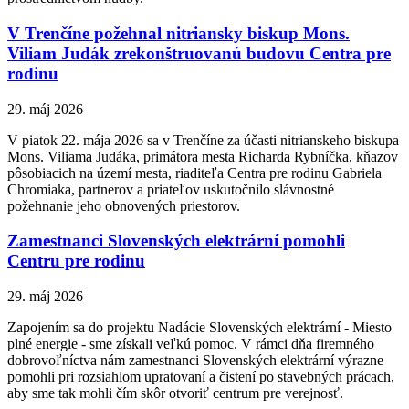
V Trenčíne požehnal nitriansky biskup Mons.
Viliam Judák zrekonštruovanú budovu Centra pre
rodinu
29. máj 2026
V piatok 22. mája 2026 sa v Trenčíne za účasti nitrianskeho biskupa
Mons. Viliama Judáka, primátora mesta Richarda Rybníčka, kňazov
pôsobiacich na území mesta, riaditeľa Centra pre rodinu Gabriela
Chromiaka, partnerov a priateľov uskutočnilo slávnostné
požehnanie jeho obnovených priestorov.
Zamestnanci Slovenských elektrární pomohli
Centru pre rodinu
29. máj 2026
Zapojením sa do projektu Nadácie Slovenských elektrární - Miesto
plné energie - sme získali veľkú pomoc. V rámci dňa firemného
dobrovoľníctva nám zamestnanci Slovenských elektrární výrazne
pomohli pri rozsiahlom upratovaní a čistení po stavebných prácach,
aby sme tak mohli čím skôr otvoriť centrum pre verejnosť.