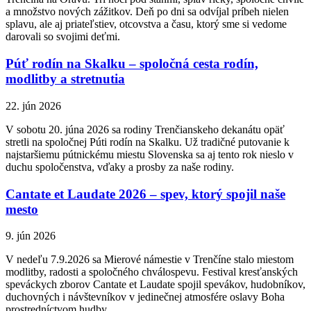
a množstvo nových zážitkov. Deň po dni sa odvíjal príbeh nielen
splavu, ale aj priateľstiev, otcovstva a času, ktorý sme si vedome
darovali so svojimi deťmi.
Púť rodín na Skalku – spoločná cesta rodín,
modlitby a stretnutia
22. jún 2026
V sobotu 20. júna 2026 sa rodiny Trenčianskeho dekanátu opäť
stretli na spoločnej Púti rodín na Skalku. Už tradičné putovanie k
najstaršiemu pútnickému miestu Slovenska sa aj tento rok nieslo v
duchu spoločenstva, vďaky a prosby za naše rodiny.
Cantate et Laudate 2026 – spev, ktorý spojil naše
mesto
9. jún 2026
V nedeľu 7.9.2026 sa Mierové námestie v Trenčíne stalo miestom
modlitby, radosti a spoločného chválospevu. Festival kresťanských
speváckych zborov Cantate et Laudate spojil spevákov, hudobníkov,
duchovných i návštevníkov v jedinečnej atmosfére oslavy Boha
prostredníctvom hudby.