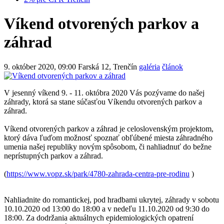
Víkend otvorených parkov a
záhrad
9. október 2020, 09:00
Farská 12, Trenčín
galéria
článok
V jesenný víkend 9. - 11. októbra 2020 Vás pozývame do našej
záhrady, ktorá sa stane súčasťou Víkendu otvorených parkov a
záhrad.
Víkend otvorených parkov a záhrad je celoslovenským projektom,
ktorý dáva ľuďom možnosť spoznať obľúbené miesta záhradného
umenia našej republiky novým spôsobom, či nahliadnuť do bežne
neprístupných parkov a záhrad.
(
https://www.vopz.sk/park/4780-zahrada-centra-pre-rodinu
)
Nahliadnite do
romantickej, pod hradbami ukrytej, záhrady
v
sobotu
10.10.2020 od 13:00
do 18:00 a v nedeľu 11.10.2020 od 9:30 do
18:00.
Za dodržania aktuálnych epidemiologických opatrení