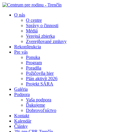
O nás
O centre
Správy o činnosti
Médiá
Verejná zbierka
Zverejňované zmluvy
Rekonštrukcia
Pre vás
Ponuka
Program
Poradňa
Požičovňa hier
Plán aktivít 2026
Projekt SÁRA
Galéria
Podpora
Vaša podpora
Ďakujeme
Dobrovoľníctvo
Kontakt
Kalendár
Články
2% pre CPR Trenčín