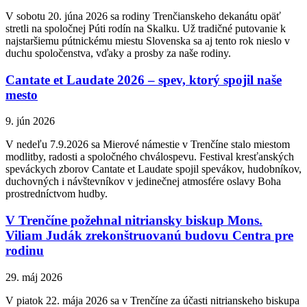
V sobotu 20. júna 2026 sa rodiny Trenčianskeho dekanátu opäť
stretli na spoločnej Púti rodín na Skalku. Už tradičné putovanie k
najstaršiemu pútnickému miestu Slovenska sa aj tento rok nieslo v
duchu spoločenstva, vďaky a prosby za naše rodiny.
Cantate et Laudate 2026 – spev, ktorý spojil naše
mesto
9. jún 2026
V nedeľu 7.9.2026 sa Mierové námestie v Trenčíne stalo miestom
modlitby, radosti a spoločného chválospevu. Festival kresťanských
speváckych zborov Cantate et Laudate spojil spevákov, hudobníkov,
duchovných i návštevníkov v jedinečnej atmosfére oslavy Boha
prostredníctvom hudby.
V Trenčíne požehnal nitriansky biskup Mons.
Viliam Judák zrekonštruovanú budovu Centra pre
rodinu
29. máj 2026
V piatok 22. mája 2026 sa v Trenčíne za účasti nitrianskeho biskupa