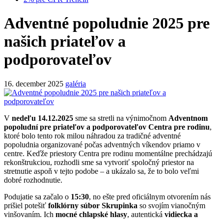
Adventné popoludnie 2025 pre
našich priateľov a
podporovateľov
16. december 2025
galéria
V
nedeľu 14.12.2025
sme sa stretli na výnimočnom
Adventnom
popoludní pre priateľov a podporovateľov Centra pre rodinu
,
ktoré bolo tento rok milou náhradou za tradičné adventné
popoludnia organizované počas adventných víkendov priamo v
centre. Keďže priestory Centra pre rodinu momentálne prechádzajú
rekonštrukciou, rozhodli sme sa vytvoriť spoločný priestor na
stretnutie aspoň v tejto podobe – a ukázalo sa, že to bolo veľmi
dobré rozhodnutie.
Podujatie sa začalo o
15:30
, no ešte pred oficiálnym otvorením nás
prišiel potešiť
folklórny súbor Skrupinka
so svojím vianočným
vinšovaním. Ich
mocné chlapské hlasy
, autentická
vidiecka a