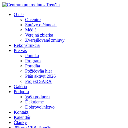
O nás
O centre
Správy o činnosti
Médiá
Verejná zbierka
Zverejňované zmluvy
Rekonštrukcia
Pre vás
Ponuka
Program
Poradňa
Požičovňa hier
Plán aktivít 2026
Projekt SÁRA
Galéria
Podpora
Vaša podpora
Ďakujeme
Dobrovoľníctvo
Kontakt
Kalendár
Články
2% pre CPR Trenčín