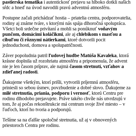
pastierska tematika
i autentickosť prejavu sa hlboko dotkli našich
sŕdc a hneď na úvod navodili pravú adventnú atmosféru.
Postupne začali prichádzať hostia – priatelia centra, podporovatelia,
rodiny aj známe tváre, s ktorými nás spája dlhoročná spolupráca.
Všetci boli srdečne privítaní a mohli sa ponúknuť
voňavým
punčom, domácimi koláčikmi
, ale aj
chlebíkom s masťou a
cibuľou či rôznymi nátierkami
, ktoré dotvorili pocit
jednoduchosti, domova a spolupatričnosti.
Záver popoludnia patril
ľudovej hudbe Matúša Kavaleka
, ktorá
krásne doplnila už rozohriatu atmosféru a pripomenula, že advent
nie je len časom príprav, ale najmä
časom stretnutí, vzťahov a
zdieľanej radosti
.
Ďakujeme všetkým, ktorí prišli, vytvorili príjemnú atmosféru,
priniesli so sebou úsmev, povzbudenie a dobré slovo. Ďakujeme za
milé stretnutia, priania, podporu i vernosť
, ktorú Centru pre
rodinu dlhodobo prejavujete. Práve takéto chvíle nás utvrdzujú v
tom, že aj počas rekonštrukcie má centrum svoje živé miesto – v
ľuďoch, ktorí ho tvoria a podporujú.
Tešíme sa na ďalšie spoločné stretnutia, už aj v obnovených
priestoroch Centra pre rodinu.