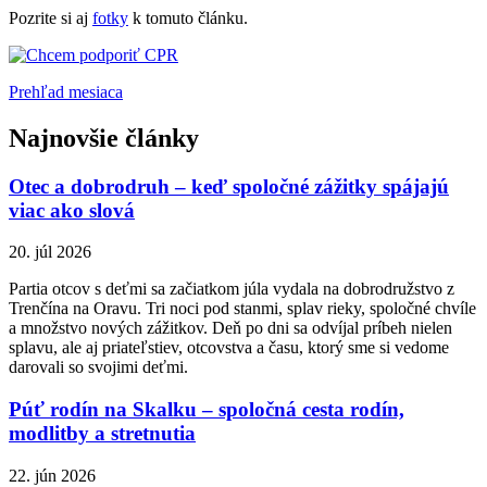
Pozrite si aj
fotky
k tomuto článku.
Prehľad mesiaca
Najnovšie články
Otec a dobrodruh – keď spoločné zážitky spájajú
viac ako slová
20. júl 2026
Partia otcov s deťmi sa začiatkom júla vydala na dobrodružstvo z
Trenčína na Oravu. Tri noci pod stanmi, splav rieky, spoločné chvíle
a množstvo nových zážitkov. Deň po dni sa odvíjal príbeh nielen
splavu, ale aj priateľstiev, otcovstva a času, ktorý sme si vedome
darovali so svojimi deťmi.
Púť rodín na Skalku – spoločná cesta rodín,
modlitby a stretnutia
22. jún 2026