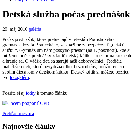
Detská služba počas prednášok
20. máj 2016
galéria
Počas prednášok, ktoré prebiehajú v refektári Piaristického
gymnázia Jozefa Braneckého, sa snažíme zabezpečovať „detskú
službu“. Gymnázium nám poskytlo priestor (na 1. poschodí), kde si
môžeme počas prednášky zriadiť detský kútik – priestor na kreslenie
a hranie sa. O väčšie deti sa starajú naši dobrovoľníci. Rodičia
maličkých detí, ktoré nevydržia dlho bez rodičov, môžu byť so
svojim dieťaťom v detskom kútiku. Detský kútik si môžete pozrieť
vo
fotogalérii
.
Pozrite si aj
fotky
k tomuto článku.
Prehľad mesiaca
Najnovšie články