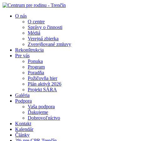
O nás
O centre
Správy o činnosti
Médiá
Verejná zbierka
Zverejňované zmluvy
Rekonštrukcia
Pre vás
Ponuka
Program
Poradňa
Požičovňa hier
Plán aktivít 2026
Projekt SÁRA
Galéria
Podpora
Vaša podpora
Ďakujeme
Dobrovoľníctvo
Kontakt
Kalendár
Články
2% pre CPR Trenčín