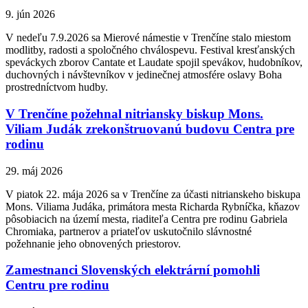
9. jún 2026
V nedeľu 7.9.2026 sa Mierové námestie v Trenčíne stalo miestom
modlitby, radosti a spoločného chválospevu. Festival kresťanských
speváckych zborov Cantate et Laudate spojil spevákov, hudobníkov,
duchovných i návštevníkov v jedinečnej atmosfére oslavy Boha
prostredníctvom hudby.
V Trenčíne požehnal nitriansky biskup Mons.
Viliam Judák zrekonštruovanú budovu Centra pre
rodinu
29. máj 2026
V piatok 22. mája 2026 sa v Trenčíne za účasti nitrianskeho biskupa
Mons. Viliama Judáka, primátora mesta Richarda Rybníčka, kňazov
pôsobiacich na území mesta, riaditeľa Centra pre rodinu Gabriela
Chromiaka, partnerov a priateľov uskutočnilo slávnostné
požehnanie jeho obnovených priestorov.
Zamestnanci Slovenských elektrární pomohli
Centru pre rodinu