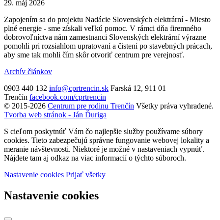
29. máj 2026
Zapojením sa do projektu Nadácie Slovenských elektrární - Miesto
plné energie - sme získali veľkú pomoc. V rámci dňa firemného
dobrovoľníctva nám zamestnanci Slovenských elektrární výrazne
pomohli pri rozsiahlom upratovaní a čistení po stavebných prácach,
aby sme tak mohli čím skôr otvoriť centrum pre verejnosť.
Archív článkov
0903 440 132
info@cprtrencin.sk
Farská 12, 911 01
Trenčín
facebook.com/cprtrencin
© 2015-2026
Centrum pre rodinu Trenčín
Všetky práva vyhradené.
Tvorba web stránok - Ján Ďuriga
S cieľom poskytnúť Vám čo najlepšie služby používame súbory
cookies. Tieto zabezpečujú správne fungovanie webovej lokality a
meranie návštevnosti. Niektoré je možné v nastaveniach vypnúť.
Nájdete tam aj odkaz na viac informacií o týchto súboroch.
Nastavenie cookies
Prijať všetky
Nastavenie cookies