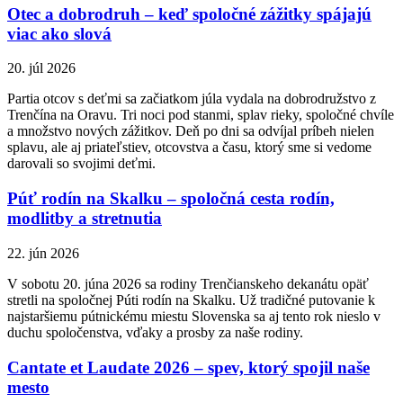
Otec a dobrodruh – keď spoločné zážitky spájajú
viac ako slová
20. júl 2026
Partia otcov s deťmi sa začiatkom júla vydala na dobrodružstvo z
Trenčína na Oravu. Tri noci pod stanmi, splav rieky, spoločné chvíle
a množstvo nových zážitkov. Deň po dni sa odvíjal príbeh nielen
splavu, ale aj priateľstiev, otcovstva a času, ktorý sme si vedome
darovali so svojimi deťmi.
Púť rodín na Skalku – spoločná cesta rodín,
modlitby a stretnutia
22. jún 2026
V sobotu 20. júna 2026 sa rodiny Trenčianskeho dekanátu opäť
stretli na spoločnej Púti rodín na Skalku. Už tradičné putovanie k
najstaršiemu pútnickému miestu Slovenska sa aj tento rok nieslo v
duchu spoločenstva, vďaky a prosby za naše rodiny.
Cantate et Laudate 2026 – spev, ktorý spojil naše
mesto