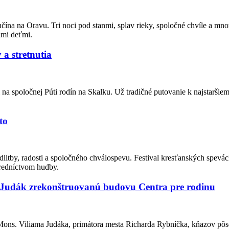
čína na Oravu. Tri noci pod stanmi, splav rieky, spoločné chvíle a mno
jimi deťmi.
 a stretnutia
 na spoločnej Púti rodín na Skalku. Už tradičné putovanie k najstaršie
to
litby, radosti a spoločného chválospevu. Festival kresťanských spevác
tredníctvom hudby.
m Judák zrekonštruovanú budovu Centra pre rodinu
 Mons. Viliama Judáka, primátora mesta Richarda Rybníčka, kňazov pôso