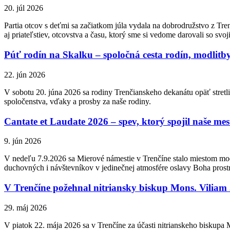
20. júl 2026
Partia otcov s deťmi sa začiatkom júla vydala na dobrodružstvo z Tren
aj priateľstiev, otcovstva a času, ktorý sme si vedome darovali so svo
Púť rodín na Skalku – spoločná cesta rodín, modlitby
22. jún 2026
V sobotu 20. júna 2026 sa rodiny Trenčianskeho dekanátu opäť stretli
spoločenstva, vďaky a prosby za naše rodiny.
Cantate et Laudate 2026 – spev, ktorý spojil naše mes
9. jún 2026
V nedeľu 7.9.2026 sa Mierové námestie v Trenčíne stalo miestom mod
duchovných i návštevníkov v jedinečnej atmosfére oslavy Boha pros
V Trenčíne požehnal nitriansky biskup Mons. Vilia
29. máj 2026
V piatok 22. mája 2026 sa v Trenčíne za účasti nitrianskeho biskupa