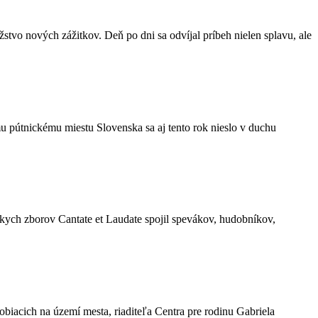
žstvo nových zážitkov. Deň po dni sa odvíjal príbeh nielen splavu, ale
mu pútnickému miestu Slovenska sa aj tento rok nieslo v duchu
kych zborov Cantate et Laudate spojil spevákov, hudobníkov,
biacich na území mesta, riaditeľa Centra pre rodinu Gabriela