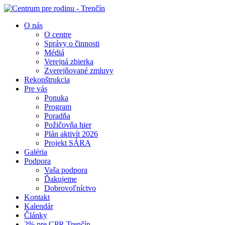
O nás
O centre
Správy o činnosti
Médiá
Verejná zbierka
Zverejňované zmluvy
Rekonštrukcia
Pre vás
Ponuka
Program
Poradňa
Požičovňa hier
Plán aktivít 2026
Projekt SÁRA
Galéria
Podpora
Vaša podpora
Ďakujeme
Dobrovoľníctvo
Kontakt
Kalendár
Články
2% pre CPR Trenčín