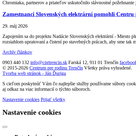
Chromiaka, partnerov a priateľov uskutočnilo slávnostné požehnanie 
Zamestnanci Slovenských elektrární pomohli Centru 
29. máj 2026
Zapojením sa do projektu Nadácie Slovenských elektrární - Miesto p
rozsiahlom upratovaní a čistení po stavebných prácach, aby sme tak m
Archív článkov
0903 440 132
info@cprtrencin.sk
Farská 12, 911 01 Trenčín
faceboo
© 2015-2026
Centrum pre rodinu Trenčín
Všetky práva vyhradené.
Tvorba web stránok - Ján Ďuriga
S cieľom poskytnúť Vám čo najlepšie služby používame súbory cookie
aj odkaz na viac informacií o týchto súboroch.
Nastavenie cookies
Prijať všetky
Nastavenie cookies