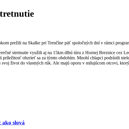
tretnutie
okom prežili na Skalke pri Trenčíne päť spoločných dní v rámci program
áverečné stretnutie využili aj na 15km dlhú túru z Hornej Breznice ce
príležitosť obzrieť sa za týmto obdobím. Mnohí chlapci podrástli nielen
 svoj život do vlastných rúk. Ale majú oporu v milujúcom otcovi, ktor
c ako slová