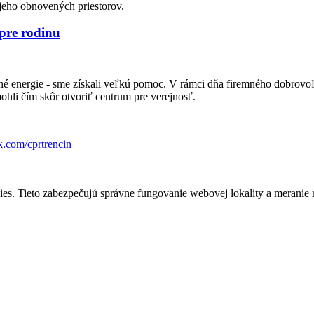
jeho obnovených priestorov.
pre rodinu
lné energie - sme získali veľkú pomoc. V rámci dňa firemného dobrovo
ohli čím skôr otvoriť centrum pre verejnosť.
k.com/cprtrencin
s. Tieto zabezpečujú správne fungovanie webovej lokality a meranie 