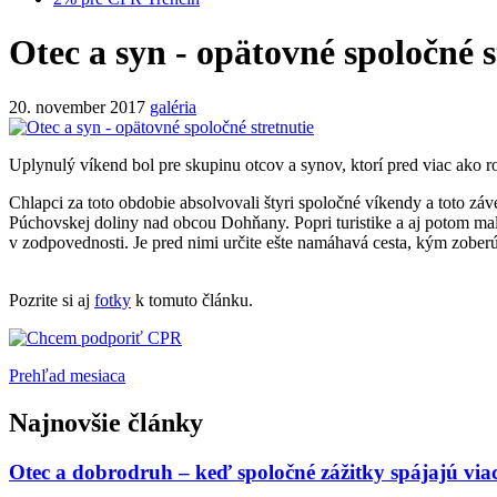
Otec a syn - opätovné spoločné s
20. november 2017
galéria
Uplynulý víkend bol pre skupinu otcov a synov, ktorí pred viac ako r
Chlapci za toto obdobie absolvovali štyri spoločné víkendy a toto z
Púchovskej doliny nad obcou Dohňany. Popri turistike a aj potom mali 
v zodpovednosti. Je pred nimi určite ešte namáhavá cesta, kým zoberú
Pozrite si aj
fotky
k tomuto článku.
Prehľad mesiaca
Najnovšie články
Otec a dobrodruh – keď spoločné zážitky spájajú via