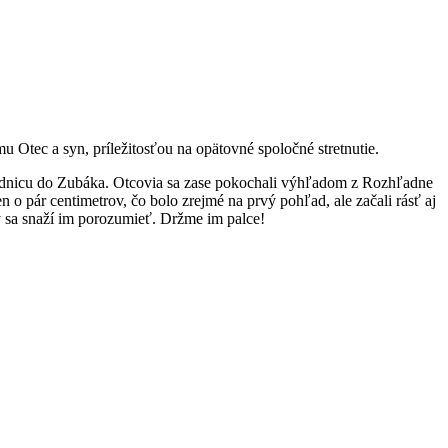
u Otec a syn, príležitosťou na opätovné spoločné stretnutie.
z Lednicu do Zubáka. Otcovia sa zase pokochali výhľadom z Rozhľadne
 o pár centimetrov, čo bolo zrejmé na prvý pohľad, ale začali rásť aj
ý sa snaží im porozumieť. Držme ​im palce!