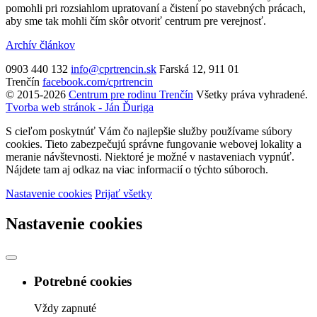
pomohli pri rozsiahlom upratovaní a čistení po stavebných prácach,
aby sme tak mohli čím skôr otvoriť centrum pre verejnosť.
Archív článkov
0903 440 132
info@cprtrencin.sk
Farská 12, 911 01
Trenčín
facebook.com/cprtrencin
© 2015-2026
Centrum pre rodinu Trenčín
Všetky práva vyhradené.
Tvorba web stránok - Ján Ďuriga
S cieľom poskytnúť Vám čo najlepšie služby používame súbory
cookies. Tieto zabezpečujú správne fungovanie webovej lokality a
meranie návštevnosti. Niektoré je možné v nastaveniach vypnúť.
Nájdete tam aj odkaz na viac informacií o týchto súboroch.
Nastavenie cookies
Prijať všetky
Nastavenie cookies
Potrebné cookies
Vždy zapnuté