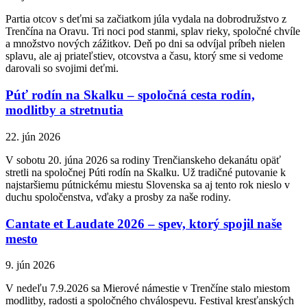
Partia otcov s deťmi sa začiatkom júla vydala na dobrodružstvo z
Trenčína na Oravu. Tri noci pod stanmi, splav rieky, spoločné chvíle
a množstvo nových zážitkov. Deň po dni sa odvíjal príbeh nielen
splavu, ale aj priateľstiev, otcovstva a času, ktorý sme si vedome
darovali so svojimi deťmi.
Púť rodín na Skalku – spoločná cesta rodín,
modlitby a stretnutia
22. jún 2026
V sobotu 20. júna 2026 sa rodiny Trenčianskeho dekanátu opäť
stretli na spoločnej Púti rodín na Skalku. Už tradičné putovanie k
najstaršiemu pútnickému miestu Slovenska sa aj tento rok nieslo v
duchu spoločenstva, vďaky a prosby za naše rodiny.
Cantate et Laudate 2026 – spev, ktorý spojil naše
mesto
9. jún 2026
V nedeľu 7.9.2026 sa Mierové námestie v Trenčíne stalo miestom
modlitby, radosti a spoločného chválospevu. Festival kresťanských