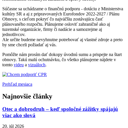
Súčasne sa uchádzame o finančnú podporu - dotáciu z Ministerstva
kultúry SR a aj z pripravovaných Eurofondov 2022-2027 / Plánu
Obnovy, s cieľom pokryť čo najväčšiu zostávajúcu časť
plánovaného rozpočtu. Plánujeme osloviť zahraničné ako aj
tuzemské organizácie, firmy či nadácie a samozrejme aj
jednotlivcov.
Ale určite budeme nevyhnutne potrebovať aj vlastné zdroje a preto
by sme chceli požiadať aj vás.
Pomôžte nám prosím dať dokopy úvodnú sumu a prispejte na štart
obnovy. Takú malú ochutnávku, čo všetko plánujeme nájdete v
tomto
videu
a
vizuáloch
.
Prehľad mesiaca
Najnovšie články
Otec a dobrodruh – keď spoločné zážitky spájajú
viac ako slová
20. júl 2026