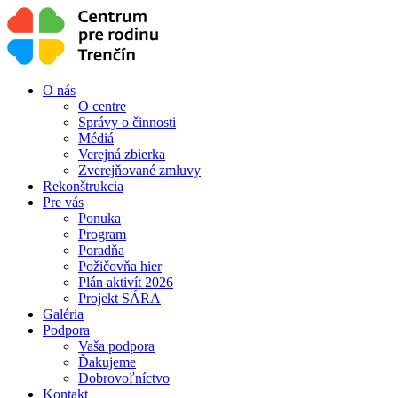
O nás
O centre
Správy o činnosti
Médiá
Verejná zbierka
Zverejňované zmluvy
Rekonštrukcia
Pre vás
Ponuka
Program
Poradňa
Požičovňa hier
Plán aktivít 2026
Projekt SÁRA
Galéria
Podpora
Vaša podpora
Ďakujeme
Dobrovoľníctvo
Kontakt