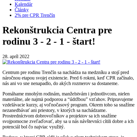
Kalendár
Články
2% pre CPR Trenčín
Rekonštrukcia Centra pre
rodinu 3 - 2 - 1 - štart!
28. apríl 2022
Centrum pre rodinu Trenčín sa nachádza na medzníku a stojí pred
náročnou etapou svojej existencie. Pred 6 rokmi, keď CPR začínalo,
nás ani vo sne nenapadlo, do akých rozmerov sa dostaneme.
Pomáhame mnohým rodinám, manželstvám i jednotlivcom, nielen
materiálne, ale najmä podporou a “údržbou” vzťahov. Pripravujeme
vzdelávacie kurzy, aj voľnočasový program. Okrem toho sa snažíme
nezanedbávať ani priestory, v ktorých sa nachádzame.
Prostredníctvom dobrovoľníkov a projektov sa ich snažíme
svojpomocne zveľaďovať, aby sa u nás návštevníci cítili dobre a ich
potenciál bol čo najviac využitý.