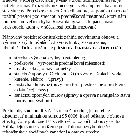
Budova, v ktorej CPR sídli je však v zlom technickom stave, je
potrebné opraviť rozvody inžinierskych sietí a upraviť havarijný
stav strechy. Pri celkovej rekonštrukcii budovy sa ponúka možnosť
rozšíriť priestor pod strechou o prednáškovú miestnosť, ktorá nám
momentálne veľmi chýba. Rozšírila by sa tak kapacita našich
priestoroch, ktorá je v súčasnosti poddimenzovaná.
Plánovaný projekt rekonštrukcie zahŕňa nevyhnutnú obnovu a
výmenu starých inštalácií zdravotechniky, vykurovania,
plynoinštalácie a rozšírenie priestorov. Pozostáva z viacero etáp:
strecha - výmena krytiny a zateplenie;
podkrovie – vytvorenie prednáškovej miestnosti;
fasády - okná, oprava omietky
stavebné úpravy nižších podlaží (rozvody inštalácií: voda,
kúrenie, elektro + úpravy)
prístavba klubovne (nový priestor - prestrešenie a presklenie
existujúcej terasy)
sanáciou oporných múrov (úpravy a oprava havarijného stavu
múrov pod svahom)
Pre to, aby sme mohli začať s rekonštrukciou, je potrebné
disponovať minimálnou sumou 95 000€, ktorá odštartuje obnovu
strechy, čo je približne 1/7 z celkového rozpočtu obnovy centra.
Vďaka tejto sume sa môžeme pustiť do najnevyhnutnejšej
rekonštrukcie sociálnych zariadení a opravy strechy.