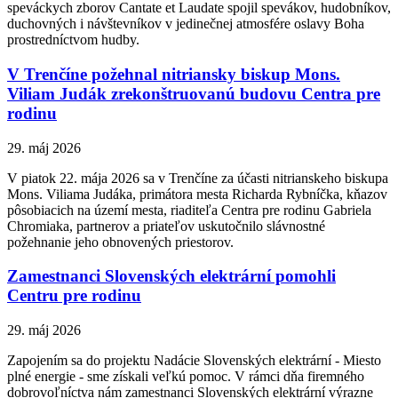
speváckych zborov Cantate et Laudate spojil spevákov, hudobníkov,
duchovných i návštevníkov v jedinečnej atmosfére oslavy Boha
prostredníctvom hudby.
V Trenčíne požehnal nitriansky biskup Mons.
Viliam Judák zrekonštruovanú budovu Centra pre
rodinu
29. máj 2026
V piatok 22. mája 2026 sa v Trenčíne za účasti nitrianskeho biskupa
Mons. Viliama Judáka, primátora mesta Richarda Rybníčka, kňazov
pôsobiacich na území mesta, riaditeľa Centra pre rodinu Gabriela
Chromiaka, partnerov a priateľov uskutočnilo slávnostné
požehnanie jeho obnovených priestorov.
Zamestnanci Slovenských elektrární pomohli
Centru pre rodinu
29. máj 2026
Zapojením sa do projektu Nadácie Slovenských elektrární - Miesto
plné energie - sme získali veľkú pomoc. V rámci dňa firemného
dobrovoľníctva nám zamestnanci Slovenských elektrární výrazne