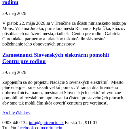
rodinu
29. máj 2026
V piatok 22. mája 2026 sa v Trenčíne za účasti nitrianskeho biskupa
Mons. Viliama Judáka, primátora mesta Richarda Rybníčka, kňazov
pôsobiacich na území mesta, riaditeľa Centra pre rodinu Gabriela
Chromiaka, partnerov a priateľov uskutočnilo slávnostné
požehnanie jeho obnovených priestorov.
Zamestnanci Slovenských elektrární pomohli
Centru pre rodinu
29. máj 2026
Zapojením sa do projektu Nadácie Slovenských elektrární - Miesto
plné energie - sme získali veľkú pomoc. V rámci dňa firemného
dobrovoľníctva nám zamestnanci Slovenských elektrární výrazne
pomohli pri rozsiahlom upratovaní a čistení po stavebných prácach,
aby sme tak mohli čím skôr otvoriť centrum pre verejnosť.
Archív článkov
0903 440 132
info@cprtrencin.sk
Farská 12, 911 01
Trenčín
facebook.com/cprtrencin