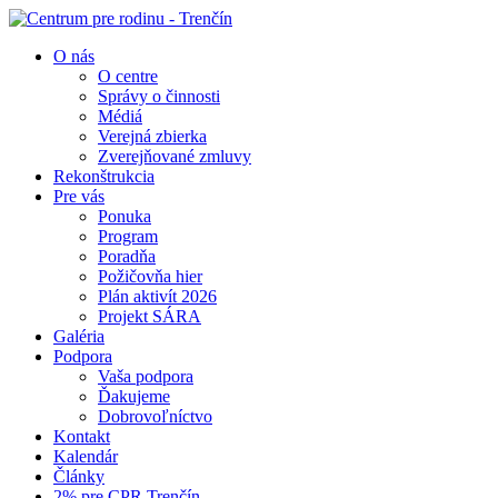
O nás
O centre
Správy o činnosti
Médiá
Verejná zbierka
Zverejňované zmluvy
Rekonštrukcia
Pre vás
Ponuka
Program
Poradňa
Požičovňa hier
Plán aktivít 2026
Projekt SÁRA
Galéria
Podpora
Vaša podpora
Ďakujeme
Dobrovoľníctvo
Kontakt
Kalendár
Články
2% pre CPR Trenčín