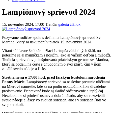
Lampiónový sprievod 2024
15. november 2024, 17:00
Trenčín
galéria
článok
Pozývame rodičov spolu s deťmi na Lampiónový sprievod Sv.
Martina, ktorý sa uskutoční v piatok 15. novembra 2024.
Vítaní sú hlavne škôlkári a žiaci 1. stupňa základných škôl, no
potešíme sa aj mamičkám s nosičmi, ako aj väčším deťom a mládeži.
Tradícia sprievodov je inšpirovaná priateľským gestom sv. Martina,
ktorý sa podelil na ceste s chudobným o svoj plášť, čím v ňom
zapálil svetlo nádeje a lásky.
Stretneme sa o 17:00 hod. pred farským kostolom narodenia
Panny Márie.
Lampiónový sprievod sa následne presunie uličkami
na Mierové námestie, kde sa na pódiu uskutoční krátke divadelné
predstavenie. Pripravené bude aj sladké občerstvenie a teplý čaj.
Nezabudnite si priniesť úsmev a dobrú náladu, aby ste rozsvietili
svetlo nádeje a lásky vo svojich srdciach, ako i v srdciach ľudí vo
svojom okolí.