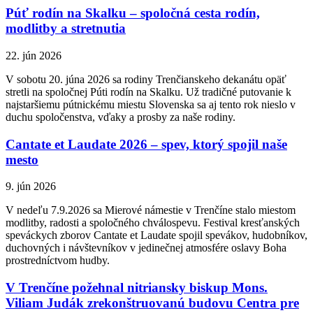
Púť rodín na Skalku – spoločná cesta rodín,
modlitby a stretnutia
22. jún 2026
V sobotu 20. júna 2026 sa rodiny Trenčianskeho dekanátu opäť
stretli na spoločnej Púti rodín na Skalku. Už tradičné putovanie k
najstaršiemu pútnickému miestu Slovenska sa aj tento rok nieslo v
duchu spoločenstva, vďaky a prosby za naše rodiny.
Cantate et Laudate 2026 – spev, ktorý spojil naše
mesto
9. jún 2026
V nedeľu 7.9.2026 sa Mierové námestie v Trenčíne stalo miestom
modlitby, radosti a spoločného chválospevu. Festival kresťanských
speváckych zborov Cantate et Laudate spojil spevákov, hudobníkov,
duchovných i návštevníkov v jedinečnej atmosfére oslavy Boha
prostredníctvom hudby.
V Trenčíne požehnal nitriansky biskup Mons.
Viliam Judák zrekonštruovanú budovu Centra pre