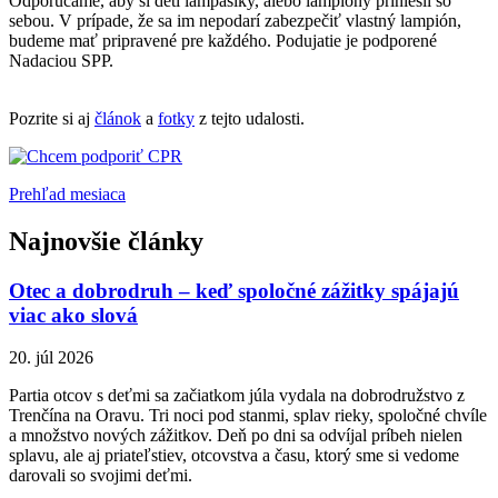
Odporúčame, aby si deti lampášiky, alebo lampióny priniesli so
sebou. V prípade, že sa im nepodarí zabezpečiť vlastný lampión,
budeme mať pripravené pre každého. Podujatie je podporené
Nadaciou SPP.
Pozrite si aj
článok
a
fotky
z tejto udalosti.
Prehľad mesiaca
Najnovšie články
Otec a dobrodruh – keď spoločné zážitky spájajú
viac ako slová
20. júl 2026
Partia otcov s deťmi sa začiatkom júla vydala na dobrodružstvo z
Trenčína na Oravu. Tri noci pod stanmi, splav rieky, spoločné chvíle
a množstvo nových zážitkov. Deň po dni sa odvíjal príbeh nielen
splavu, ale aj priateľstiev, otcovstva a času, ktorý sme si vedome
darovali so svojimi deťmi.