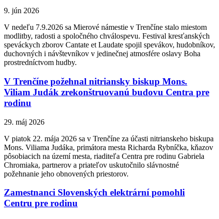
9. jún 2026
V nedeľu 7.9.2026 sa Mierové námestie v Trenčíne stalo miestom
modlitby, radosti a spoločného chválospevu. Festival kresťanských
speváckych zborov Cantate et Laudate spojil spevákov, hudobníkov,
duchovných i návštevníkov v jedinečnej atmosfére oslavy Boha
prostredníctvom hudby.
V Trenčíne požehnal nitriansky biskup Mons.
Viliam Judák zrekonštruovanú budovu Centra pre
rodinu
29. máj 2026
V piatok 22. mája 2026 sa v Trenčíne za účasti nitrianskeho biskupa
Mons. Viliama Judáka, primátora mesta Richarda Rybníčka, kňazov
pôsobiacich na území mesta, riaditeľa Centra pre rodinu Gabriela
Chromiaka, partnerov a priateľov uskutočnilo slávnostné
požehnanie jeho obnovených priestorov.
Zamestnanci Slovenských elektrární pomohli
Centru pre rodinu