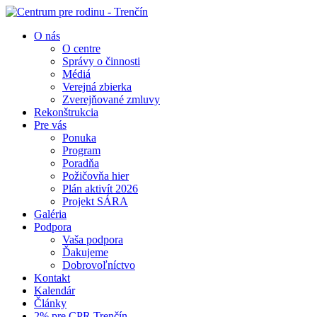
O nás
O centre
Správy o činnosti
Médiá
Verejná zbierka
Zverejňované zmluvy
Rekonštrukcia
Pre vás
Ponuka
Program
Poradňa
Požičovňa hier
Plán aktivít 2026
Projekt SÁRA
Galéria
Podpora
Vaša podpora
Ďakujeme
Dobrovoľníctvo
Kontakt
Kalendár
Články
2% pre CPR Trenčín