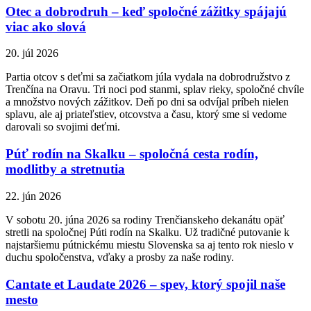
Otec a dobrodruh – keď spoločné zážitky spájajú
viac ako slová
20. júl 2026
Partia otcov s deťmi sa začiatkom júla vydala na dobrodružstvo z
Trenčína na Oravu. Tri noci pod stanmi, splav rieky, spoločné chvíle
a množstvo nových zážitkov. Deň po dni sa odvíjal príbeh nielen
splavu, ale aj priateľstiev, otcovstva a času, ktorý sme si vedome
darovali so svojimi deťmi.
Púť rodín na Skalku – spoločná cesta rodín,
modlitby a stretnutia
22. jún 2026
V sobotu 20. júna 2026 sa rodiny Trenčianskeho dekanátu opäť
stretli na spoločnej Púti rodín na Skalku. Už tradičné putovanie k
najstaršiemu pútnickému miestu Slovenska sa aj tento rok nieslo v
duchu spoločenstva, vďaky a prosby za naše rodiny.
Cantate et Laudate 2026 – spev, ktorý spojil naše
mesto