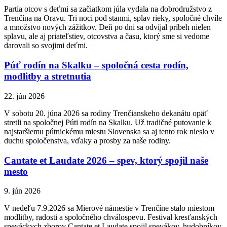
Partia otcov s deťmi sa začiatkom júla vydala na dobrodružstvo z
Trenčína na Oravu. Tri noci pod stanmi, splav rieky, spoločné chvíle
a množstvo nových zážitkov. Deň po dni sa odvíjal príbeh nielen
splavu, ale aj priateľstiev, otcovstva a času, ktorý sme si vedome
darovali so svojimi deťmi.
Púť rodín na Skalku – spoločná cesta rodín,
modlitby a stretnutia
22. jún 2026
V sobotu 20. júna 2026 sa rodiny Trenčianskeho dekanátu opäť
stretli na spoločnej Púti rodín na Skalku. Už tradičné putovanie k
najstaršiemu pútnickému miestu Slovenska sa aj tento rok nieslo v
duchu spoločenstva, vďaky a prosby za naše rodiny.
Cantate et Laudate 2026 – spev, ktorý spojil naše
mesto
9. jún 2026
V nedeľu 7.9.2026 sa Mierové námestie v Trenčíne stalo miestom
modlitby, radosti a spoločného chválospevu. Festival kresťanských
speváckych zborov Cantate et Laudate spojil spevákov, hudobníkov,