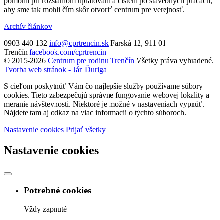
pomohli pri rozsiahlom upratovaní a čistení po stavebných prácach,
aby sme tak mohli čím skôr otvoriť centrum pre verejnosť.
Archív článkov
0903 440 132
info@cprtrencin.sk
Farská 12, 911 01
Trenčín
facebook.com/cprtrencin
© 2015-2026
Centrum pre rodinu Trenčín
Všetky práva vyhradené.
Tvorba web stránok - Ján Ďuriga
S cieľom poskytnúť Vám čo najlepšie služby používame súbory
cookies. Tieto zabezpečujú správne fungovanie webovej lokality a
meranie návštevnosti. Niektoré je možné v nastaveniach vypnúť.
Nájdete tam aj odkaz na viac informacií o týchto súboroch.
Nastavenie cookies
Prijať všetky
Nastavenie cookies
Potrebné cookies
Vždy zapnuté