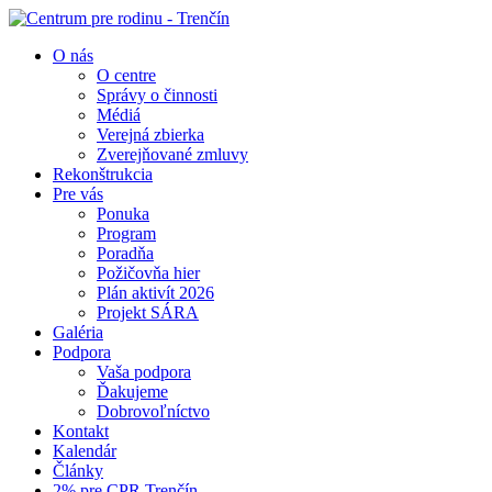
O nás
O centre
Správy o činnosti
Médiá
Verejná zbierka
Zverejňované zmluvy
Rekonštrukcia
Pre vás
Ponuka
Program
Poradňa
Požičovňa hier
Plán aktivít 2026
Projekt SÁRA
Galéria
Podpora
Vaša podpora
Ďakujeme
Dobrovoľníctvo
Kontakt
Kalendár
Články
2% pre CPR Trenčín