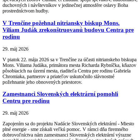
duchovných i návštevníkov v jedinečnej atmosfére oslavy Boha
prostredníctvom hudby.
V Trenčíne požehnal nitriansky biskup Mons.
Viliam Judák zrekonštruovanú budovu Centra pre
rodinu
29. máj 2026
V piatok 22. mája 2026 sa v Trenčíne za účasti nitrianskeho biskupa
Mons. Viliama Judáka, primátora mesta Richarda Rybníčka, kňazov
pôsobiacich na území mesta, riaditeľa Centra pre rodinu Gabriela
Chromiaka, partnerov a priateľov uskutočnilo slávnostné
požehnanie jeho obnovených priestorov.
Zamestnanci Slovenských elektrární pomohli
Centru pre rodinu
29. máj 2026
Zapojením sa do projektu Nadácie Slovenských elektrární - Miesto
plné energie - sme získali veľkú pomoc. V rámci dňa firemného
dobrovoľníctva nám zamestnanci Slovenských elektrární výrazne