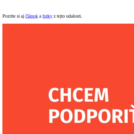
Pozrite si aj
článok
a
fotky
z tejto udalosti.