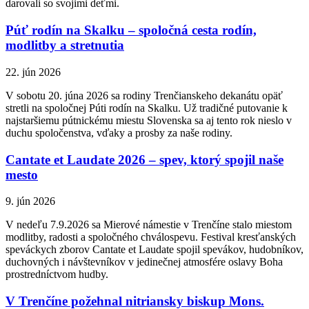
darovali so svojimi deťmi.
Púť rodín na Skalku – spoločná cesta rodín,
modlitby a stretnutia
22. jún 2026
V sobotu 20. júna 2026 sa rodiny Trenčianskeho dekanátu opäť
stretli na spoločnej Púti rodín na Skalku. Už tradičné putovanie k
najstaršiemu pútnickému miestu Slovenska sa aj tento rok nieslo v
duchu spoločenstva, vďaky a prosby za naše rodiny.
Cantate et Laudate 2026 – spev, ktorý spojil naše
mesto
9. jún 2026
V nedeľu 7.9.2026 sa Mierové námestie v Trenčíne stalo miestom
modlitby, radosti a spoločného chválospevu. Festival kresťanských
speváckych zborov Cantate et Laudate spojil spevákov, hudobníkov,
duchovných i návštevníkov v jedinečnej atmosfére oslavy Boha
prostredníctvom hudby.
V Trenčíne požehnal nitriansky biskup Mons.