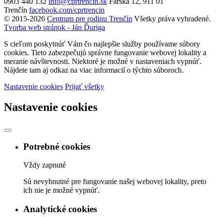
0903 440 132
info@cprtrencin.sk
Farská 12, 911 01
Trenčín
facebook.com/cprtrencin
© 2015-2026
Centrum pre rodinu Trenčín
Všetky práva vyhradené.
Tvorba web stránok - Ján Ďuriga
S cieľom poskytnúť Vám čo najlepšie služby používame súbory
cookies. Tieto zabezpečujú správne fungovanie webovej lokality a
meranie návštevnosti. Niektoré je možné v nastaveniach vypnúť.
Nájdete tam aj odkaz na viac informacií o týchto súboroch.
Nastavenie cookies
Prijať všetky
Nastavenie cookies
Potrebné cookies
Vždy zapnuté
Sú nevyhnutné pre fungovanie našej webovej lokality, preto
ich nie je možné vypnúť.
Analytické cookies