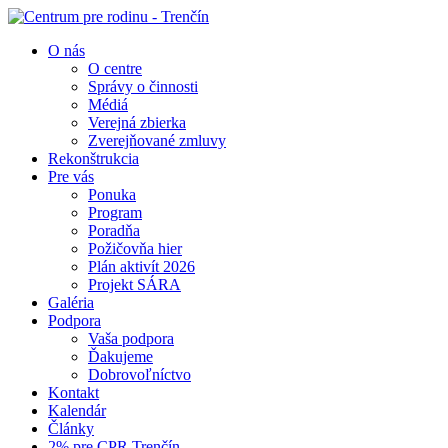
O nás
O centre
Správy o činnosti
Médiá
Verejná zbierka
Zverejňované zmluvy
Rekonštrukcia
Pre vás
Ponuka
Program
Poradňa
Požičovňa hier
Plán aktivít 2026
Projekt SÁRA
Galéria
Podpora
Vaša podpora
Ďakujeme
Dobrovoľníctvo
Kontakt
Kalendár
Články
2% pre CPR Trenčín