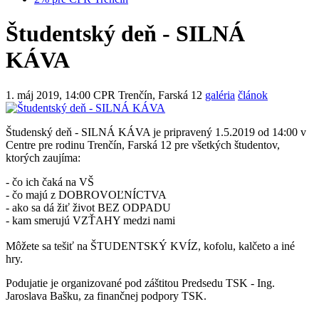
Študentský deň - SILNÁ
KÁVA
1. máj 2019, 14:00
CPR Trenčín, Farská 12
galéria
článok
Študenský deň - SILNÁ KÁVA je pripravený 1.5.2019 od 14:00 v
Centre pre rodinu Trenčín, Farská 12 pre všetkých študentov,
ktorých zaujíma:
- čo ich čaká na VŠ
- čo majú z DOBROVOĽNÍCTVA
- ako sa dá žiť život BEZ ODPADU
- kam smerujú VZŤAHY medzi nami
Môžete sa tešiť na ŠTUDENTSKÝ KVÍZ, kofolu, kalčeto a iné
hry.
Podujatie je organizované pod záštitou Predsedu TSK - Ing.
Jaroslava Bašku, za finančnej podpory TSK.