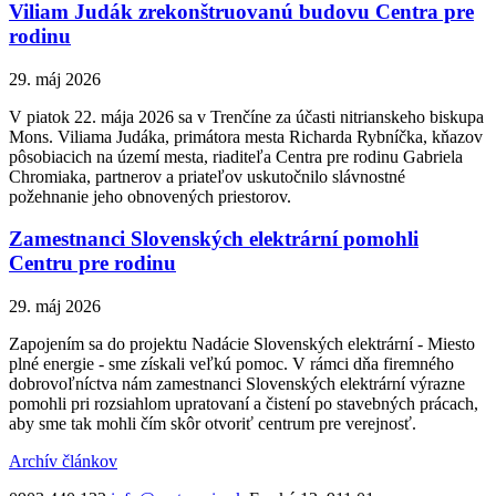
Viliam Judák zrekonštruovanú budovu Centra pre
rodinu
29. máj 2026
V piatok 22. mája 2026 sa v Trenčíne za účasti nitrianskeho biskupa
Mons. Viliama Judáka, primátora mesta Richarda Rybníčka, kňazov
pôsobiacich na území mesta, riaditeľa Centra pre rodinu Gabriela
Chromiaka, partnerov a priateľov uskutočnilo slávnostné
požehnanie jeho obnovených priestorov.
Zamestnanci Slovenských elektrární pomohli
Centru pre rodinu
29. máj 2026
Zapojením sa do projektu Nadácie Slovenských elektrární - Miesto
plné energie - sme získali veľkú pomoc. V rámci dňa firemného
dobrovoľníctva nám zamestnanci Slovenských elektrární výrazne
pomohli pri rozsiahlom upratovaní a čistení po stavebných prácach,
aby sme tak mohli čím skôr otvoriť centrum pre verejnosť.
Archív článkov