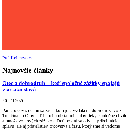
Prehľad mesiaca
Najnovšie články
Otec a dobrodruh – keď spoločné zážitky spájajú
viac ako slová
20. júl 2026
Partia otcov s deťmi sa začiatkom júla vydala na dobrodružstvo z
Trenčína na Oravu. Tri noci pod stanmi, splav rieky, spoločné chvíle
a množstvo nových zážitkov. Deň po dni sa odvíjal príbeh nielen
splavu, ale aj priateľstiev, otcovstva a času, ktorý sme si vedome